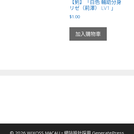
【剣】「白色 輔助分身
リゼ（莉澤） LV1 」
$
1.00
加入購物車
© 2026 WIXOSS MACAU
• 網站設計採用
GeneratePress