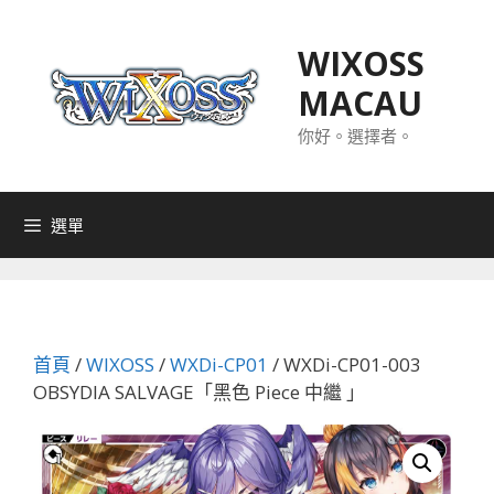
跳
至
WIXOSS
主
MACAU
要
內
你好。選擇者。
容
選單
首頁
/
WIXOSS
/
WXDi-CP01
/ WXDi-CP01-003
OBSYDIA SALVAGE「黑色 Piece 中繼 」