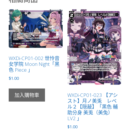
WXDi-CP01-002 世怜音
女学院 Moon Night「黑
色 Piece 」
$
1.00
WXDi-CP01-023 【アシ
加入購物車
スト】月ノ美兎 レベ
ル２【隠蔽】「黑色 輔
助分身 美兎（美兔）
LV2 」
$
1.00