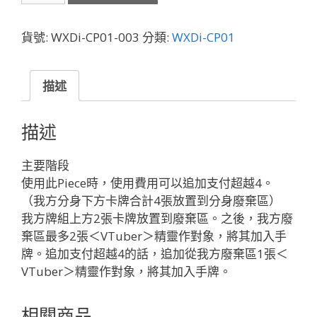
003
OBSYDIA
貨號:
WXDi-CP01-003
分類:
WXDi-CP01
SALVAGE「黑
色
Piece
描述
中
繼
描述
」
數
主要階段
量
使用此Piece時，使用費用可以追加支付超越4。
（我方分身下方卡牌合計4張放置到分身廢棄區）
我方牌組上方2張卡牌放置到廢棄區。之後，我方廢
棄區最多2張＜VTuber＞精靈作對象，將其加入手
牌。追加支付超越4的話，追加從我方廢棄區1張＜
VTuber＞精靈作對象，將其加入手牌。
相關商品