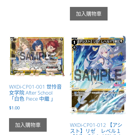
加入購物車
WXDi-CP01-001 世怜音
女学院 After School
「白色 Piece 中繼 」
$
1.00
WXDi-CP01-012 【アシ
加入購物車
スト】リゼ レベル１