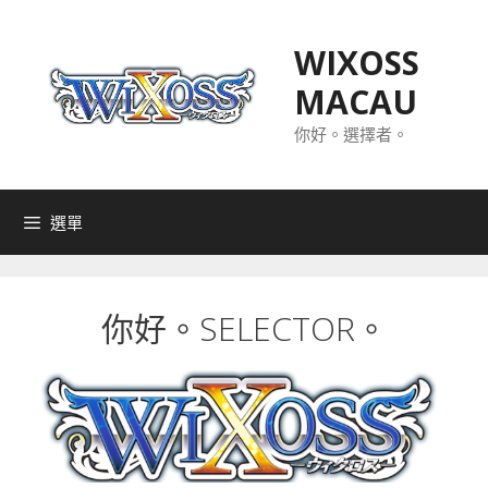
跳
至
WIXOSS
主
MACAU
要
內
你好。選擇者。
容
選單
你好。SELECTOR。