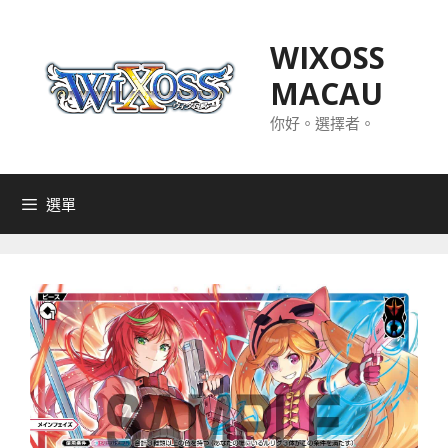
跳
至
WIXOSS
主
MACAU
要
內
你好。選擇者。
容
選單