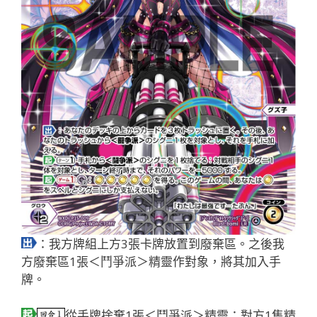
：我方牌組上方3張卡牌放置到廢棄區。之後我
方廢棄區1張＜鬥爭派＞精靈作對象，將其加入手
牌。
從手牌捨棄1張＜鬥爭派＞精靈：對方1隻精