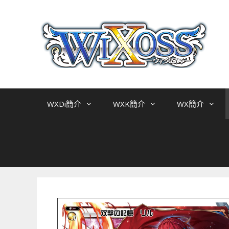
跳
至
主
要
內
容
WXDi簡介
WXK簡介
WX簡介