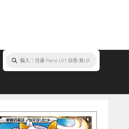
Products
search