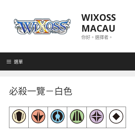
跳
至
WIXOSS
主
MACAU
要
內
你好。選擇者。
容
選單
必殺一覽－白色