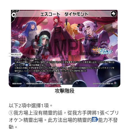
攻擊階段
以下2項中選擇1項。
①我方場上沒有精靈的話，從我方手牌將1張＜プリ
オケ＞精靈出場。此方法出場的精靈的
能力不發
動。