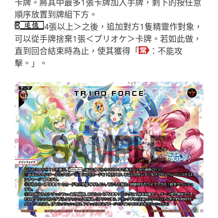
卡牌。將其中最多1張卡牌加入手牌，剩下的按任意
順序放置到牌組下方。
4張以上＞之後，追加對方1隻精靈作對象，
可以從手牌捨棄1張＜プリオケ＞卡牌。若如此做，
直到回合結束時為止，使其獲得「
：不能攻
擊。」。