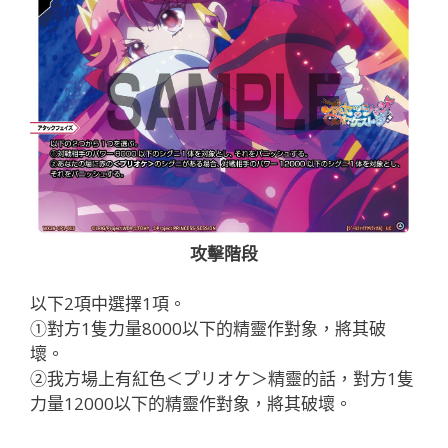
攻擊階段
以下2項中選擇1項。
①對方1隻力量8000以下的精靈作對象，將其破
壞。
②我方場上有紅色＜プリオケ＞精靈的話，對方1隻
力量12000以下的精靈作對象，將其破壞。