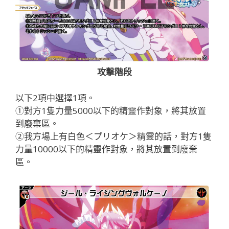
攻擊階段
以下2項中選擇1項。
①對方1隻力量5000以下的精靈作對象，將其放置
到廢棄區。
②我方場上有白色＜プリオケ＞精靈的話，對方1隻
力量10000以下的精靈作對象，將其放置到廢棄
區。