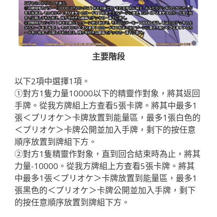
主要階段
以下2項中選擇1項。
①對方1隻力量10000以下的精靈作對象，將其返回
手牌。從我方牌組上方查看5張卡牌。將其中最多1
張＜プリオケ＞卡牌放置到能量區，最多1張白色的
＜プリオケ＞卡牌公開並加入手牌，剩下的按任意
順序放置到牌組下方。
②對方1隻精靈作對象，直到回合結束時為止，將其
力量-10000。從我方牌組上方查看5張卡牌。將其
中最多1張＜プリオケ＞卡牌放置到能量區，最多1
張黑色的＜プリオケ＞卡牌公開並加入手牌，剩下
的按任意順序放置到牌組下方。