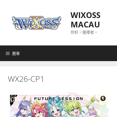
跳
至
WIXOSS
主
MACAU
要
內
你好。選擇者。
容
選單
WX26-CP1