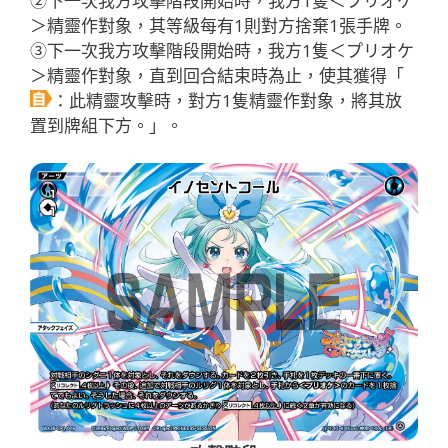
②下一次我方攻擊階段開始時，我方1隻＜プリオケ
＞精靈作對象，其等級每有1則對方捨棄1張手牌。
③下一次我方攻擊階段開始時，我方1隻＜プリオケ
＞精靈作對象，直到回合結束時為止，使其獲得「
：此精靈攻擊時，對方1隻精靈作對象，將其放
置到牌組下方。」。