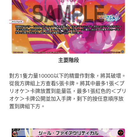
主要階段
對方1隻力量10000以下的精靈作對象，將其破壞。
從我方牌組上方查看5張卡牌。將其中最多1張＜プ
リオケ＞卡牌放置到能量區，最多1張紅色的＜プリ
オケ＞卡牌公開並加入手牌，剩下的按任意順序放
置到牌組下方。