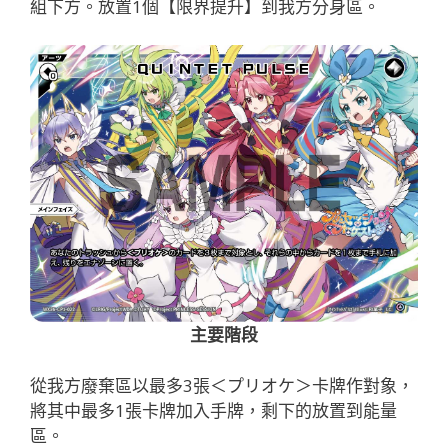
組下方。放置1個【限界提升】到我方分身區。
主要階段
從我方廢棄區以最多3張＜プリオケ＞卡牌作對象，
將其中最多1張卡牌加入手牌，剩下的放置到能量
區。