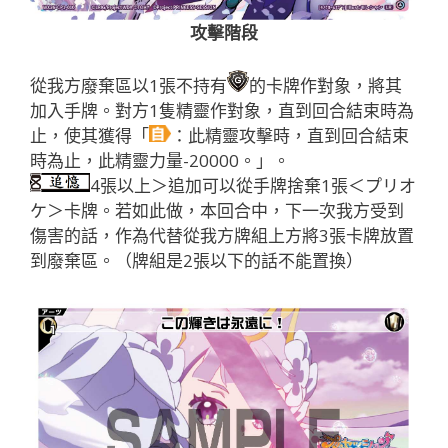
攻擊階段
從我方廢棄區以1張不持有
的卡牌作對象，將其
加入手牌。對方1隻精靈作對象，直到回合結束時為
止，使其獲得「
：此精靈攻擊時，直到回合結束
時為止，此精靈力量-20000。」。
4張以上＞追加可以從手牌捨棄1張＜プリオ
ケ＞卡牌。若如此做，本回合中，下一次我方受到
傷害的話，作為代替從我方牌組上方將3張卡牌放置
到廢棄區。（牌組是2張以下的話不能置換）