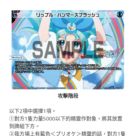
攻擊階段
以下2項中選擇1項。
①對方1隻力量5000以下的精靈作對象，將其放置
到牌組下方。
②我方場上有藍色＜プリオケ＞精靈的話，對方1隻