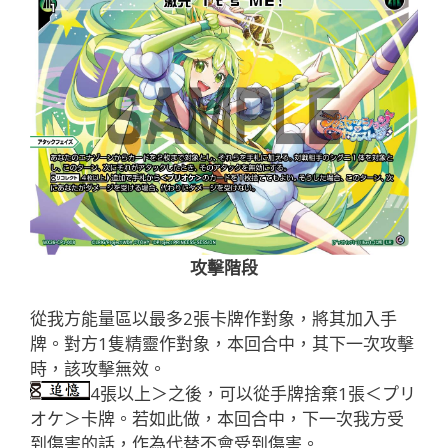
攻擊階段
從我方能量區以最多2張卡牌作對象，將其加入手
牌。對方1隻精靈作對象，本回合中，其下一次攻擊
時，該攻擊無效。
4張以上＞之後，可以從手牌捨棄1張＜プリ
オケ＞卡牌。若如此做，本回合中，下一次我方受
到傷害的話，作為代替不會受到傷害。