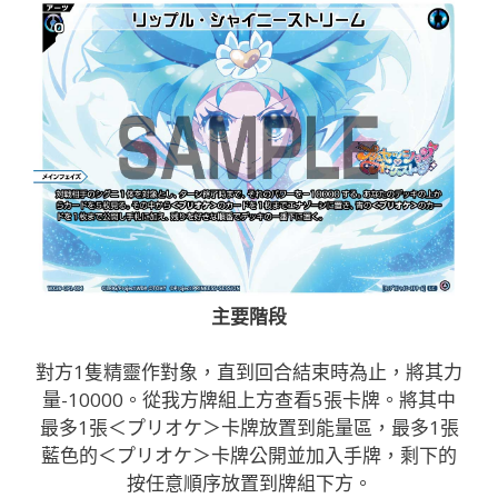
主要階段
對方1隻精靈作對象，直到回合結束時為止，將其力
量-10000。從我方牌組上方查看5張卡牌。將其中
最多1張＜プリオケ＞卡牌放置到能量區，最多1張
藍色的＜プリオケ＞卡牌公開並加入手牌，剩下的
按任意順序放置到牌組下方。