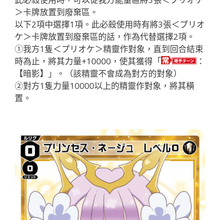
＞卡牌放置到廢棄區。
以下2項中選擇1項。此必殺使用時有將3張＜プリオ
ケ＞卡牌放置到廢棄區的話，作為代替選擇2項。
①我方1隻＜プリオケ＞精靈作對象，直到回合結束
時為止，將其力量+10000，使其獲得「
：
【暗影】」。（該精靈不會成為對方的對象）
②對方1隻力量10000以上的精靈作對象，將其橫
置。