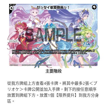
主要階段
從我方牌組上方查看4張卡牌。將其中最多2張＜プ
リオケ＞卡牌公開並加入手牌，剩下的按任意順序
放置到牌組下方。放置1個【限界提升】到我方分身
區。