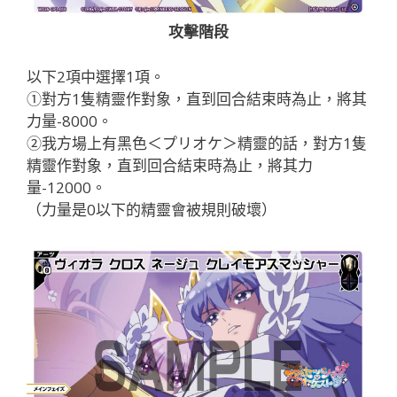
攻擊階段
以下2項中選擇1項。
①對方1隻精靈作對象，直到回合結束時為止，將其
力量-8000。
②我方場上有黑色＜プリオケ＞精靈的話，對方1隻
精靈作對象，直到回合結束時為止，將其力
量-12000。
（力量是0以下的精靈會被規則破壞）