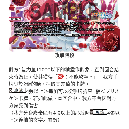
攻擊階段
對方1隻力量12000以下的精靈作對象，直到回合結
束時為止，使其獲得「
：不能攻擊。」。我方手
牌少於2張的話，抽取其差值的卡牌。
4張以上＞追加可以從手牌捨棄1張＜プリオ
ケ＞卡牌。若如此做，本回合中，我方不會因對方
分身受到傷害。
（我方分身廢棄區有4張以上的必殺時
4張以
上＞後續的文字才有效）