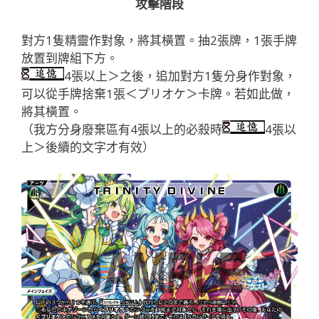
攻擊階段
對方1隻精靈作對象，將其橫置。抽2張牌，1張手牌
放置到牌組下方。
4張以上＞之後，追加對方1隻分身作對象，
可以從手牌捨棄1張＜プリオケ＞卡牌。若如此做，
將其橫置。
（我方分身廢棄區有4張以上的必殺時
4張以
上＞後續的文字才有效）