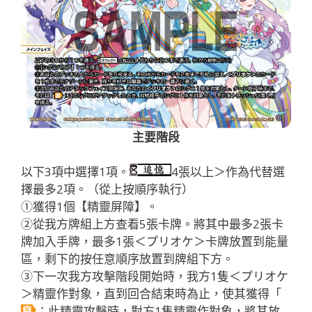
主要階段
以下3項中選擇1項。
4張以上＞作為代替選
擇最多2項。（從上按順序執行）
①獲得1個【精靈屏障】。
②從我方牌組上方查看5張卡牌。將其中最多2張卡
牌加入手牌，最多1張＜プリオケ＞卡牌放置到能量
區，剩下的按任意順序放置到牌組下方。
③下一次我方攻擊階段開始時，我方1隻＜プリオケ
＞精靈作對象，直到回合結束時為止，使其獲得「
：此精靈攻擊時，對方1隻精靈作對象，將其放