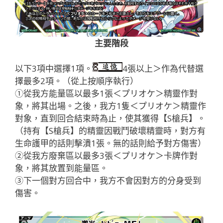
主要階段
以下3項中選擇1項。
4張以上＞作為代替選
擇最多2項。（從上按順序執行）
①從我方能量區以最多1張＜プリオケ＞精靈作對
象，將其出場。之後，我方1隻＜プリオケ＞精靈作
對象，直到回合結束時為止，使其獲得【S槍兵】。
（持有【S槍兵】的精靈因戰鬥破壞精靈時，對方有
生命護甲的話則擊潰1張。無的話則給予對方傷害）
②從我方廢棄區以最多3張＜プリオケ＞卡牌作對
象，將其放置到能量區。
③下一個對方回合中，我方不會因對方的分身受到
傷害。