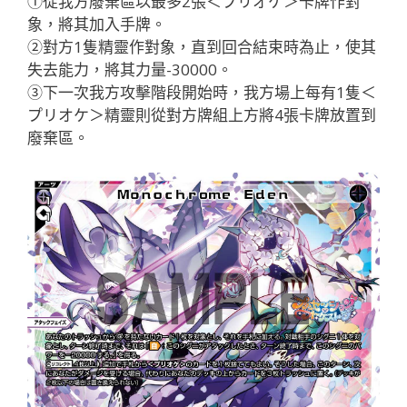
①從我方廢棄區以最多2張＜プリオケ＞卡牌作對
象，將其加入手牌。
②對方1隻精靈作對象，直到回合結束時為止，使其
失去能力，將其力量-30000。
③下一次我方攻擊階段開始時，我方場上每有1隻＜
プリオケ＞精靈則從對方牌組上方將4張卡牌放置到
廢棄區。