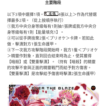
主要階段
以下3項中選擇1項。
4張以上＞作為代替選
擇最多2項。（從上按順序執行）
①我方中央分身等級每有1則抽1張牌或我方中央分
身等級每有1則【能量填充1】。
②可以從手牌捨棄2張＜プリオケ＞卡牌。若如此
做，擊潰對方1張生命護甲。
③下一次我方攻擊階段開始時，我方1隻＜プリオケ
＞精靈作對象，直到回合結束時為止，使其獲得
【暗殺】或【雙重擊潰】。（持有【暗殺】的精靈
的攻擊不會與正面的精靈戰鬥而給予對方傷害。
【雙重擊潰】是攻擊給予傷害時擊潰2張生命護甲）