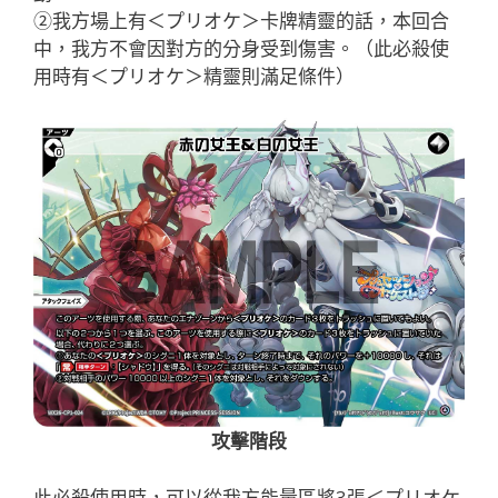
②我方場上有＜プリオケ＞卡牌精靈的話，本回合
中，我方不會因對方的分身受到傷害。（此必殺使
用時有＜プリオケ＞精靈則滿足條件）
攻擊階段
此必殺使用時，可以從我方能量區將3張＜プリオケ