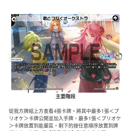
主要階段
從我方牌組上方查看4張卡牌。將其中最多1張＜プ
リオケ＞卡牌公開並加入手牌，最多1張＜プリオケ
＞卡牌放置到能量區，剩下的按任意順序放置到牌