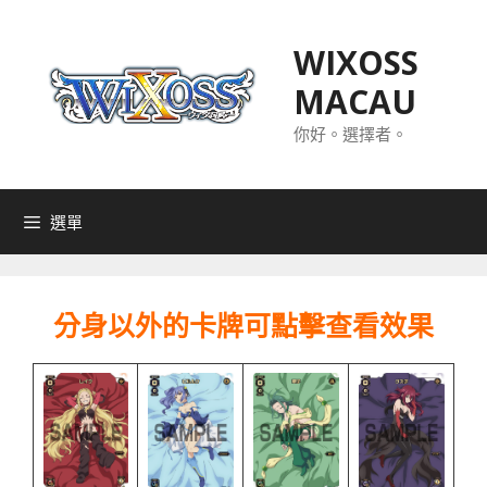
跳
至
WIXOSS
主
MACAU
要
內
你好。選擇者。
容
選單
分身以外的卡牌可點擊查看效果