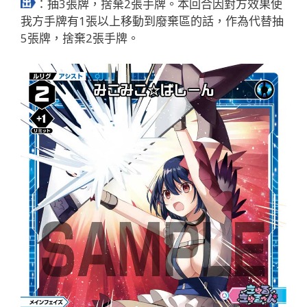
：抽3張牌，捨棄2張手牌。本回合因對方效果使
我方手牌有1張以上移動到廢棄區的話，作為代替抽
5張牌，捨棄2張手牌。