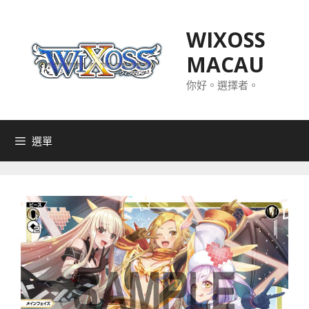
跳
至
WIXOSS
主
MACAU
要
內
你好。選擇者。
容
選單