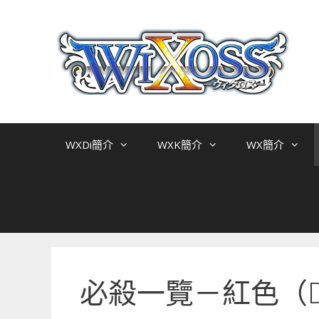
跳
至
主
要
內
容
WXDi簡介
WXK簡介
WX簡介
必殺一覽－紅色（D