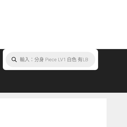
Products
search