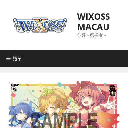
跳
至
WIXOSS
主
MACAU
要
內
你好。選擇者。
容
選單