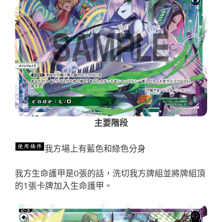
主要階段
我方場上有藍色和綠色分身
我方生命護甲是0張的話，洗切我方牌組並將牌組頂
的1張卡牌加入生命護甲。