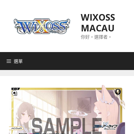
跳
至
WIXOSS
主
MACAU
要
內
你好。選擇者。
容
選單