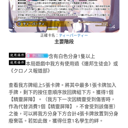
正確卡名：
ティーパーティー
主要階段
含有白色分身1隻以上
本局遊戲中我方有使用過《連邦生徒会》或
《クロノス報道部》
查看我方牌組上5張卡牌。將其中最多1張卡牌加入
手牌，剩下的按任意順序放回牌組下方。獲得1個
【精靈屏障】。（我方下一次因精靈受到傷害時，
作為代替消費1個【精靈屏障】，不會受到該傷害）
之後，可以將我方分身下方合計4張卡牌放置到分身
廢棄區。若如此做，獲得任意1名學生的絆。