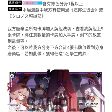
含有綠色分身1隻以上
本局遊戲中我方有使用過《連邦生徒会》或
《クロノス報道部》
我方廢棄區所有卡牌加入牌組洗切，查看我牌組上5
張卡牌，將任意數量的卡牌加入手牌，剩下的放置
到能量區。
之後，可以將我方分身下方合計4張卡牌放置到分身
廢棄區。若如此做，獲得任意1名學生的絆。