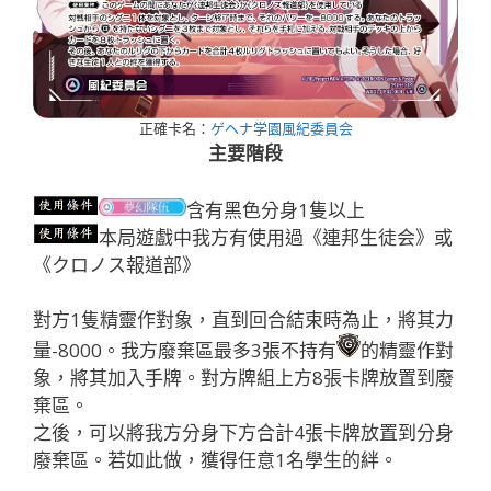
正確卡名：
ゲヘナ学園風紀委員会
主要階段
含有黑色分身1隻以上
本局遊戲中我方有使用過《連邦生徒会》或
《クロノス報道部》
對方1隻精靈作對象，直到回合結束時為止，將其力
量-8000。我方廢棄區最多3張不持有
的精靈作對
象，將其加入手牌。對方牌組上方8張卡牌放置到廢
棄區。
之後，可以將我方分身下方合計4張卡牌放置到分身
廢棄區。若如此做，獲得任意1名學生的絆。