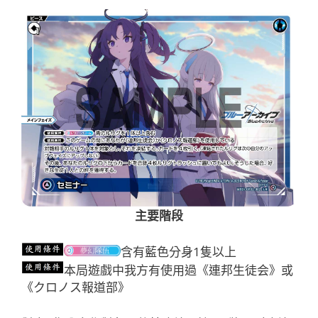
主要階段
含有藍色分身1隻以上
本局遊戲中我方有使用過《連邦生徒会》或
《クロノス報道部》