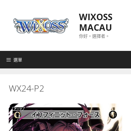
跳
至
WIXOSS
主
MACAU
要
內
你好。選擇者。
容
選單
WX24-P2