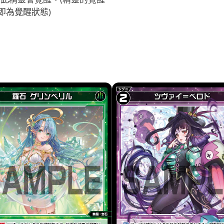
即為覺醒狀態)