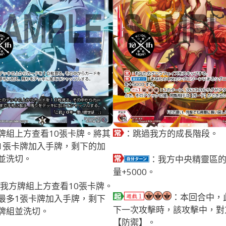
牌組上方查看10張卡牌。將其
：跳過我方的成長階段。
1張卡牌加入手牌，剩下的加
並洗切。
：我方中央精靈區
量+5000。
我方牌組上方查看10張卡牌。
：本回合中，
最多1張卡牌加入手牌，剩下
下一次攻擊時，該攻擊中，對
牌組並洗切。
【防禦】。