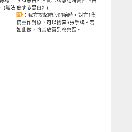
轉為
する黒白》。此卡牌離場時變回《白
。(無法
熱する黒白》)
：我方攻擊階段開始時，對方1隻
精靈作對象，可以捨棄3張手牌。若
如此做，將其放置到廢棄區。