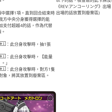
4。
以下的話，檢查區的此卡牌反
《REV:アンコーリング》出場
出場的話放置到廢棄區)
項中選擇1項。直到回合結束時
我方中央分身獲得選擇的能
加支付超越4的話，作為代替
項。
：此分身攻擊時，抽1張
：此分身攻擊時，【能量
】。」
：此分身攻擊時，對方1隻
對象，將其放置到廢棄區。