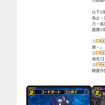
付超越
以下3
為止，
力。追
選擇2
①
牌。」
②
填充1
③
精靈作