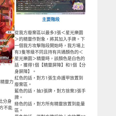
主要階段
從我方廢棄區以最多3張＜星光樂園
＞的精靈作對象，將其加入手牌。下
一個我方攻擊階段開始時，我方場上
有3隻等級不同且持有共通顏色的＜
星光樂園＞精靈時，該顏色是白色的
話，獲得1個【精靈屏障】和1個【分
身屏障】。
紅色的話，對方1張生命護甲放置到
的精靈力
廢棄區。
藍色的話，抽3張牌，對方捨棄3張手
牌。
此分身
綠色的話，對方所有精靈放置到能量
方不能
區。