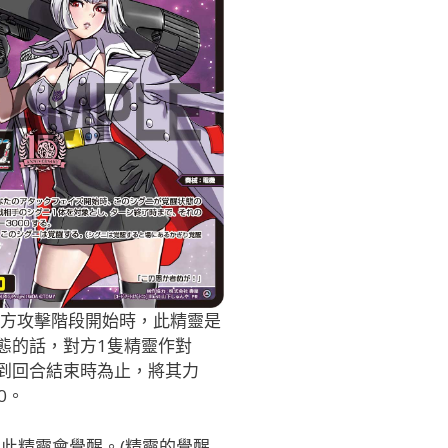
方攻擊階段開始時，此精靈是
態的話，對方1隻精靈作對
到回合結束時為止，將其力
00。
：此精靈會覺醒。(精靈的覺醒