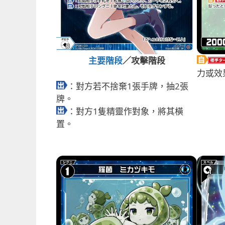
主要階段
／攻擊階段
力或效
：對方若不捨棄1張手牌，抽2張
牌。
：對方1隻精靈作對象，將其橫
置。