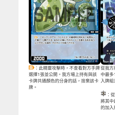
：此精靈攻擊時，不查看對方手牌
從我方
選擇1張並公開。我方場上持有與該
中最多
卡牌共通顏色的分身的話，捨棄該卡
入牌組
牌。
：從
將其中
的加入