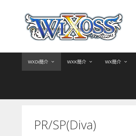
跳
至
主
要
內
容
WXDi簡介
WXK簡介
WX簡介
PR/SP(Diva)