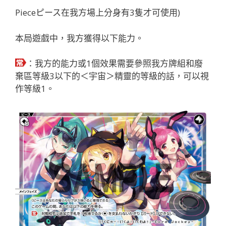
Pieceピース在我方場上分身有3隻才可使用)
本局遊戲中，我方獲得以下能力。
：我方的能力或1個效果需要參照我方牌組和廢
棄區等級3以下的＜宇宙＞精靈的等級的話，可以視
作等級1。