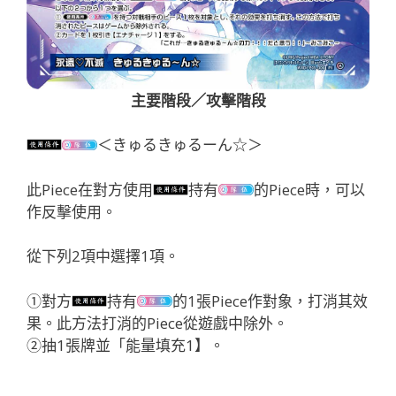
主要階段／攻擊階段
＜きゅるきゅるーん☆＞
此Piece在對方使用
持有
的Piece時，可以
作反擊使用。
從下列2項中選擇1項。
①對方
持有
的1張Piece作對象，打消其效
果。此方法打消的Piece從遊戲中除外。
②抽1張牌並「能量填充1】。