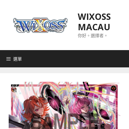
跳
至
WIXOSS
主
MACAU
要
內
你好。選擇者。
容
選單