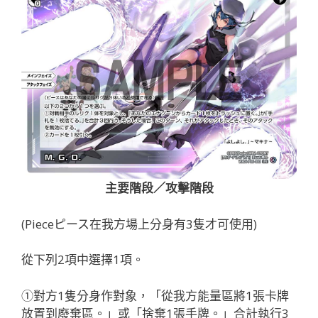
主要階段／攻擊階段
(Pieceピース在我方場上分身有3隻才可使用)
從下列2項中選擇1項。
①對方1隻分身作對象，「從我方能量區將1張卡牌
放置到廢棄區。」或「捨棄1張手牌。」合計執行3