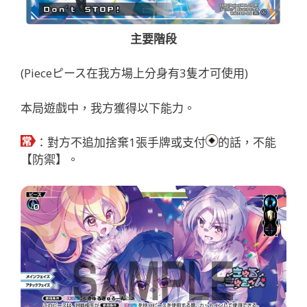
主要階段
(Pieceピース在我方場上分身有3隻才可使用)
本局遊戲中，我方獲得以下能力。
：對方不追加捨棄1張手牌或支付
的話，不能
【防禦】。