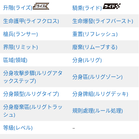
升階(ライズ)
騎乘(ライド)
生命護甲(ライフクロス)
生命爆發(ライフバースト)
槍兵(ランサー)
重置(リフレッシュ)
界限(リミット)
廢棄(リムーブする)
區域(領域)
分身(ルリグ)
分身攻擊步驟(ルリグアタ
分身區(ルリグゾーン)
ックステップ)
分身類型(ルリグタイプ)
分身牌組(ルリグデッキ)
分身廢棄區(ルリグトラッ
規則處理(ルール処理)
シュ)
等級(レベル)
–