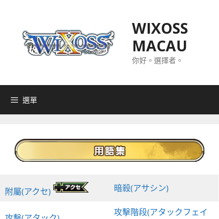
跳
至
WIXOSS
主
MACAU
要
內
你好。選擇者。
容
選單
暗殺(アサシン)
附屬(アクセ)
攻擊階段(アタックフェイ
攻擊(アタック)