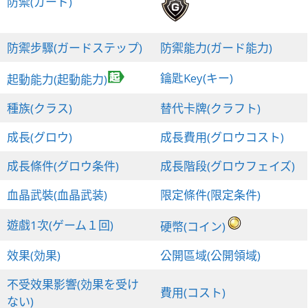
防禦(ガード)
防禦步驟(ガードステップ)
防禦能力(ガード能力)
鑰匙Key(キー)
起動能力(起動能力)
種族(クラス)
替代卡牌(クラフト)
成長(グロウ)
成長費用(グロウコスト)
成長條件(グロウ条件)
成長階段(グロウフェイズ)
血晶武裝(血晶武装)
限定條件(限定条件)
遊戲1次(ゲーム１回)
硬幣(コイン)
效果(効果)
公開區域(公開領域)
不受效果影響(効果を受け
費用(コスト)
ない)