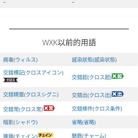
–
–
WXK以前的用語
病毒(ウィルス)
感染狀態(感染状態)
交錯標記(クロスアイコン)
交錯起(クロス起)
交錯精靈(クロスシグニ)
交錯出(クロス出)
交錯條件(クロス条件)
交錯常(クロス常)
暗影(シャドウ)
省略(省略)
魅飾(チャーム)
連鎖(チェイン)