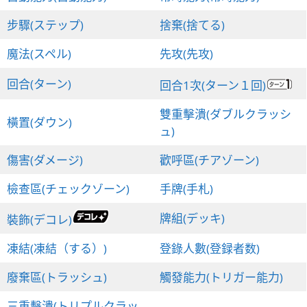
步驟(ステップ)
捨棄(捨てる)
魔法(スペル)
先攻(先攻)
回合(ターン)
回合1次(ターン１回)
雙重擊潰(ダブルクラッシ
橫置(ダウン)
ュ)
傷害(ダメージ)
歡呼區(チアゾーン)
檢查區(チェックゾーン)
手牌(手札)
牌組(デッキ)
裝飾(デコレ)
凍結(凍結（する）)
登錄人數(登録者数)
廢棄區(トラッシュ)
觸發能力(トリガー能力)
三重擊潰(トリプルクラッ