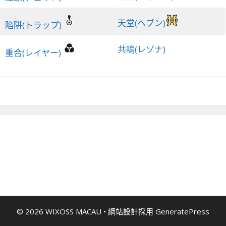
天堂(ヘブン)
陷阱(トラップ)
共嗚(レゾナ)
重合(レイヤー)
© 2026 WIXOSS MACAU
• 網站設計採用
GeneratePress