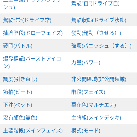
駕駛”自”(ドライブ自)
シュ)
駕駛”常”(ドライブ常)
駕駛狀態(ドライブ状態)
抽牌階段(ドローフェイズ)
發動(発動（させる）)
戰鬥(バトル)
破壞(バニッシュ（する）)
爆發標記(バーストアイコ
力量(パワー)
ン)
調度(引き直し)
非公開區域(非公開領域)
節拍(ビート)
階段(フェイズ)
下注(ベット)
萬花色(マルチエナ)
沒有顏色(無色)
主牌組(メインデッキ)
主要階段(メインフェイズ)
模式(モード)