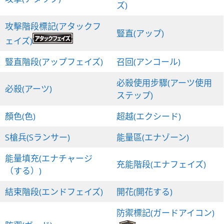
ズ)
攻擊階段標記(アタックフ
豎直(アップ)
ェイズ)
豎直階段(アップフェイズ)
召回(アンコール)
必殺使用步驟(アーツ使用
必殺(アーツ)
ステップ)
顏色(色)
超越(エクシード)
S槍兵(Sランサー)
能量區(エナゾーン)
能量填充(エナチャージ
充能階段(エナフェイズ)
（する）)
結束階段(エンドフェイズ)
開花(開花する)
防禦標記(ガードアイコン)