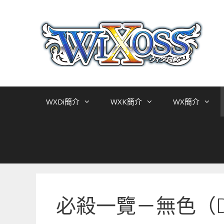
跳
至
主
要
內
容
WXDi簡介
WXK簡介
WX簡介
必殺一覽－無色（D