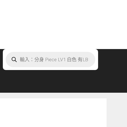
Products
search