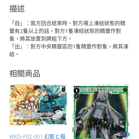
ズ
描述
ス
ノ
「自」：我方回合結束時，對方場上凍結狀態的精
ミ
靈有2隻以上的話，對方1隻凍結狀態的精靈作對
ュ
象，將其放置到牌組下方。
「藍
「出」：對方中央精靈區的1隻精靈作對象，將其凍
色
結。
精
靈
相關商品
奏
械：
迷
宮
LV1
無
LB」
數
量
WXDi-P02-001 幻影と稲