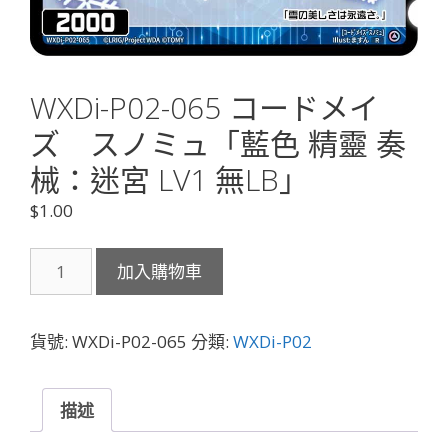
WXDi-P02-065 コードメイ
ズ スノミュ「藍色 精靈 奏
械：迷宮 LV1 無LB」
$
1.00
WXDi-
加入購物車
P02-
065
コ
貨號:
WXDi-P02-065
分類:
WXDi-P02
ー
ド
メ
描述
イ