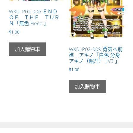
WXDi-P02-006 ＥＮＤ
ＯＦ ＴＨＥ ＴＵＲ
Ｎ「無色 Piece 」
$
1.00
WXDi-P02-009 勇気へ前
加入購物車
進 アキノ「白色 分身
アキノ（昭乃） LV3 」
$
1.00
加入購物車