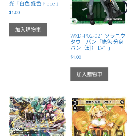
光「白色 綠色 Piece 」
$
1.00
加入購物車
WXDi-P02-021 ソラニウ
タウ バン「綠色 分身
バン（班） LV1 」
$
1.00
加入購物車