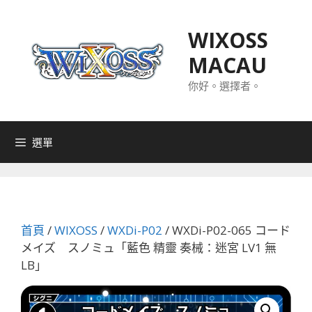
跳
至
WIXOSS
主
MACAU
要
內
你好。選擇者。
容
選單
首頁
/
WIXOSS
/
WXDi-P02
/ WXDi-P02-065 コード
メイズ スノミュ「藍色 精靈 奏械：迷宮 LV1 無
LB」