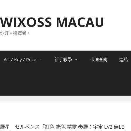
WIXOSS MACAU
你好。選擇者。
Art / Key / Price
新手教學
卡牌查詢
連結
-089 羅星 セルペンス「紅色 綠色 精靈 奏羅：宇宙 LV2 無LB」