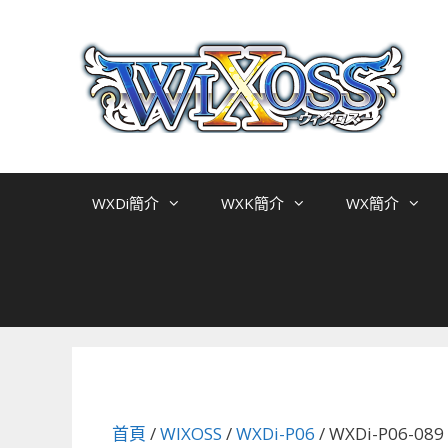
跳
至
主
要
內
容
WXDi簡介
WXK簡介
WX簡介
首頁
/
WIXOSS
/
WXDi-P06
/ WXDi-P06