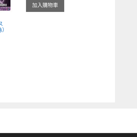
加入購物車
ス
絲）