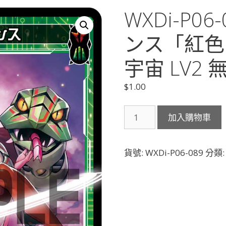
WXDi-P0
ンス「紅色
宇宙 LV2 
$
1.00
WXDi-
加入購物車
P06-
089
羅
貨號:
WXDi-P06-089
分類
星
セ
ル
ペ
ン
ス