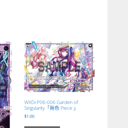
WXDi-P06-006 Garden of
Singularity「無色 Piece 」
$
1.00