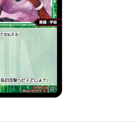
「紅
色
綠
色
精
靈
奏
羅：
宇
宙
LV2
無
LB」
數
量