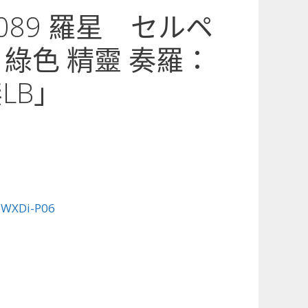
6-089 羅星 セルペ
 綠色 精靈 奏羅：
無LB」
:
WXDi-P06