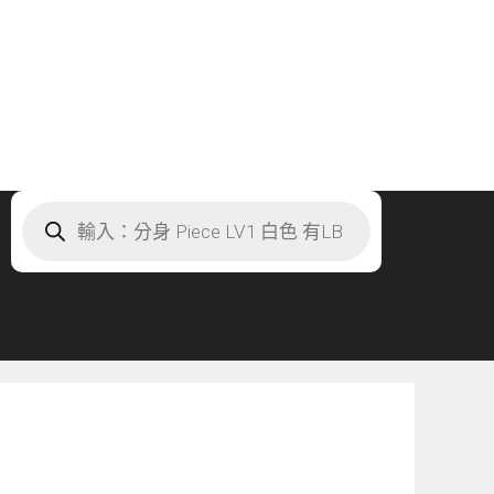
Products
search