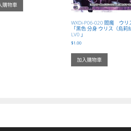
入購物車
WXDi-P06-020 閻魔 ウリ
「黑色 分身 ウリス（烏莉
LV0 」
$
1.00
加入購物車