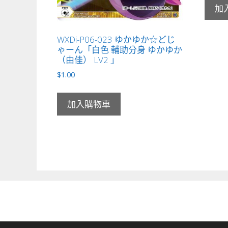
加
WXDi-P06-023 ゆかゆか☆どじ
ゃーん「白色 輔助分身 ゆかゆか
（由佳） LV2 」
$
1.00
加入購物車