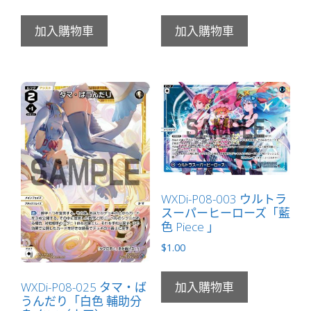
加入購物車
加入購物車
WXDi-P08-003 ウルトラ
スーパーヒーローズ「藍
色 Piece 」
$
1.00
WXDi-P08-025 タマ・ば
加入購物車
うんだり「白色 輔助分