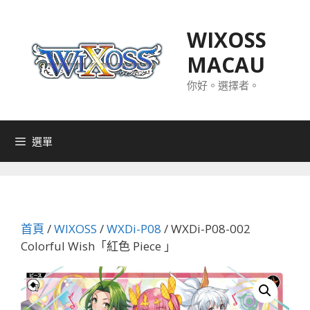
跳
至
WIXOSS
主
MACAU
要
內
你好。選擇者。
容
選單
首頁
/
WIXOSS
/
WXDi-P08
/ WXDi-P08-002
Colorful Wish「紅色 Piece 」