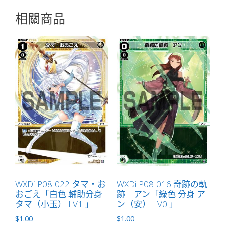
相關商品
WXDi-P08-022 タマ・お
WXDi-P08-016 奇跡の軌
おごえ「白色 輔助分身
跡 アン「綠色 分身 ア
タマ（小玉） LV1 」
ン（安） LV0 」
$
1.00
$
1.00