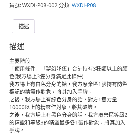
Colorful
貨號:
WXDi-P08-002
分類:
WXDi-P08
Wish「紅
色
Piece
描述
」
數
描述
量
主要階段
「使用條件」「夢幻隊伍」合計持有3種類以上的顏
色(我方場上3隻分身滿足此條件)
我方場上有白色分身的話，我方廢棄區1張持有防禦
標記的精靈作對象，將其加入手牌。
之後，我方場上有綠色分身的話，對方1隻力量
10000以上的精靈作對象，將其破壞。
之後，我方場上有黑色分身的話，我方廢棄區等級2
的精靈和等級3的精靈最多各1張作對象，將其加入
手牌。