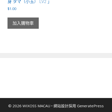
身 タマ（小玉） LV2 」
$
1.00
加入購物車
© 2026 WIXOSS MACAU
• 網站設計採用
GeneratePress