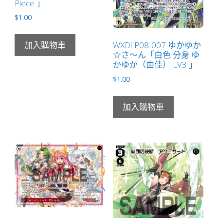
Piece 」
$
1.00
WXDi-P08-007 ゆかゆか
加入購物車
☆さ～ん「白色 分身 ゆ
かゆか（由佳） LV3 」
$
1.00
加入購物車