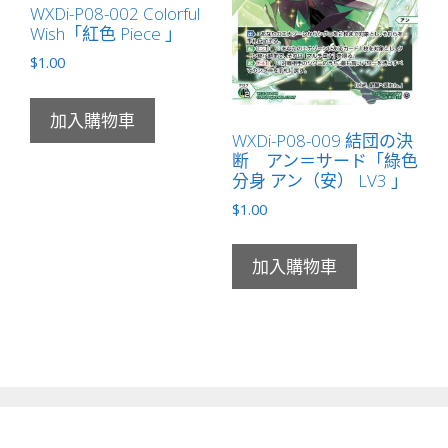
WXDi-P08-002 Colorful
Wish「紅色 Piece 」
$
1.00
加入購物車
WXDi-P08-009 結団の決
断 アン＝サード「綠色
分身 アン（安） LV3 」
$
1.00
加入購物車