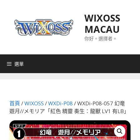
跳
至
WIXOSS
主
MACAU
要
內
你好。選擇者。
容
選單
首頁
/
WIXOSS
/
WXDi-P08
/ WXDi-P08-057 幻竜
遊月//メモリア「紅色 精靈 奏生：龍獸 LV1 有LB」