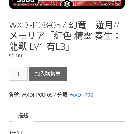
WXDi-P08-057 幻竜 遊月//
メモリア「紅色 精靈 奏生：
龍獸 LV1 有LB」
$
1.00
WXDi-
加入購物車
P08-
057
幻
貨號:
WXDi-P08-057
分類:
WXDi-P08
竜
遊
月//
描述
メ
モ