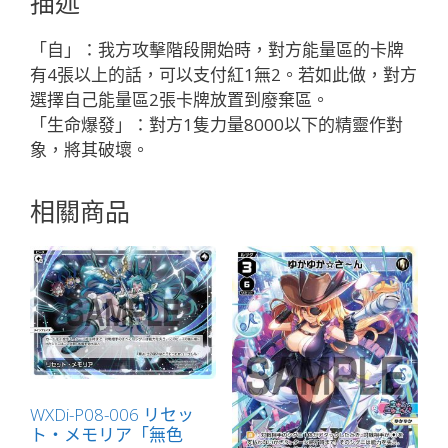
描述
リ
ア
「自」：我方攻擊階段開始時，對方能量區的卡牌
「紅
有4張以上的話，可以支付紅1無2。若如此做，對方
色
選擇自己能量區2張卡牌放置到廢棄區。
精
「生命爆發」：對方1隻力量8000以下的精靈作對
靈
象，將其破壞。
奏
生：
相關商品
龍
獸
LV1
有
LB」
數
量
WXDi-P08-006 リセッ
ト・メモリア「無色