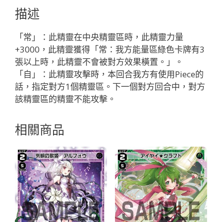
メ
描述
モ
リ
「常」：此精靈在中央精靈區時，此精靈力量
ア
+3000，此精靈獲得「常：我方能量區綠色卡牌有3
「綠
張以上時，此精靈不會被對方效果橫置。」。
色
「自」：此精靈攻擊時，本回合我方有使用Piece的
精
話，指定對方1個精靈區。下一個對方回合中，對方
靈
該精靈區的精靈不能攻擊。
SR
奏
相關商品
生：
怪
異
LV3
無
LB」
數
量