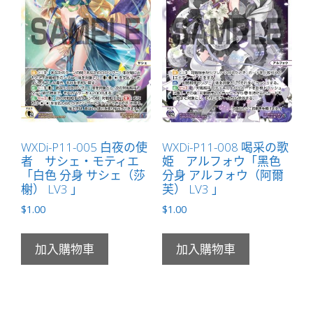
WXDi-P11-005 白夜の使
WXDi-P11-008 喝采の歌
者 サシェ・モティエ
姫 アルフォウ「黑色
「白色 分身 サシェ（莎
分身 アルフォウ（阿爾
榭） LV3 」
芙） LV3 」
$
1.00
$
1.00
加入購物車
加入購物車