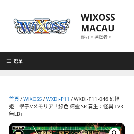
跳
至
WIXOSS
主
MACAU
要
內
你好。選擇者。
容
選單
首頁
/
WIXOSS
/
WXDi-P11
/ WXDi-P11-046 幻怪
姫 翠子//メモリア「綠色 精靈 SR 奏生：怪異 LV3
無LB」