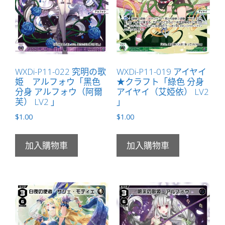
WXDi-P11-022 究明の歌
WXDi-P11-019 アイヤイ
姫 アルフォウ「黑色
★クラフト「綠色 分身
分身 アルフォウ（阿爾
アイヤイ（艾婭依） LV2
芙） LV2 」
」
$
1.00
$
1.00
加入購物車
加入購物車