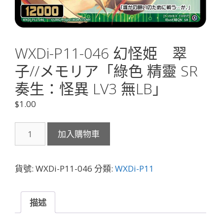
WXDi-P11-046 幻怪姫 翠
子//メモリア「綠色 精靈 SR
奏生：怪異 LV3 無LB」
$
1.00
WXDi-
加入購物車
P11-
046
幻
貨號:
WXDi-P11-046
分類:
WXDi-P11
怪
姫
翠
描述
子//