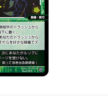
ア
ー
ト
「綠
色
精
靈
奏
像：
美
巧
LV2
有
LB」
數
量