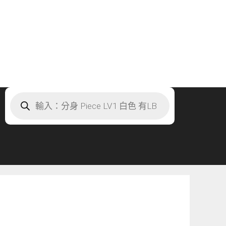
Products
search
」