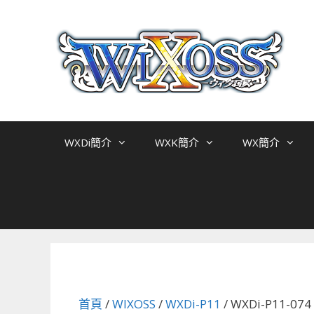
跳
至
主
要
內
容
WXDi簡介
WXK簡介
WX簡介
首頁
/
WIXOSS
/
WXDi-P11
/ WXDi-P11