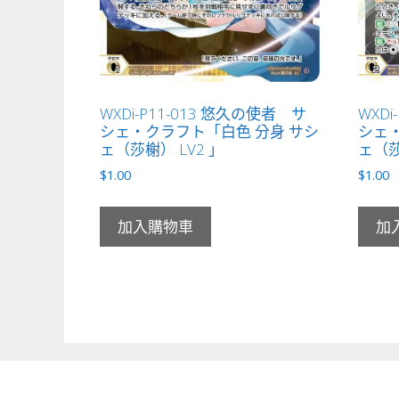
WXDi-P11-013 悠久の使者 サ
WXDi
シェ・クラフト「白色 分身 サシ
シェ・
ェ（莎榭） LV2 」
ェ（莎
$
1.00
$
1.00
加入購物車
加