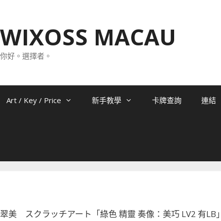
WIXOSS MACAU
你好。選擇者。
Art / Key / Price
新手教學
卡牌查詢
連結
-074 翠美 スクラッチアート「綠色 精靈 奏像：美巧 LV2 有LB