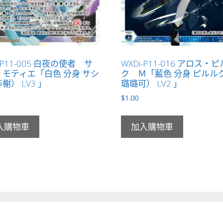
-P11-005 白夜の使者 サ
WXDi-P11-016 アロス・
モティエ「白色 分身 サシ
ク Ｍ「藍色 分身 ピルル
榭） LV3 」
璐璐可） LV2 」
$
1.00
入購物車
加入購物車