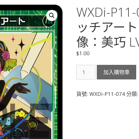
WXDi-P1
ッチアート
像：美巧 LV
$
1.00
WXDi-
加入購物車
P11-
074
翠
貨號:
WXDi-P11-074
分類
美
ス
ク
ラ
ッ
チ