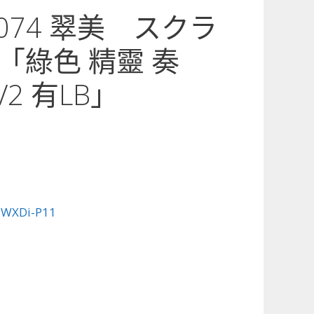
1-074 翠美 スクラ
「綠色 精靈 奏
2 有LB」
:
WXDi-P11