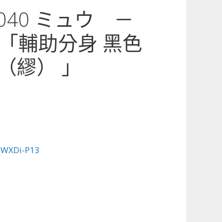
3-040 ミュウ －
「輔助分身 黑色
ウ（繆） 」
:
WXDi-P13