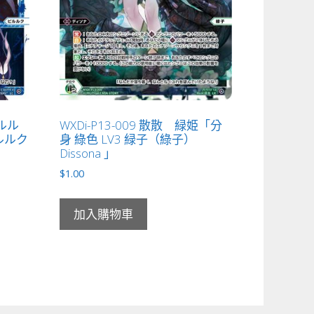
ピルル
WXDi-P13-009 散散 緑姫「分
ルルク
身 綠色 LV3 緑子（綠子）
Dissona 」
$
1.00
加入購物車