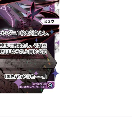
ゲ
ハ
「輔
助
分
身
黑
色
LV1
ミ
ュ
ウ
（繆）
」
數
量