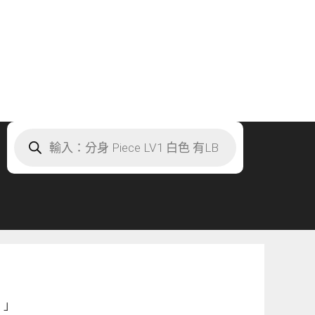
Products
search
 」