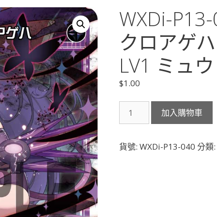
WXDi-P1
クロアゲハ
LV1 ミュ
$
1.00
WXDi-
加入購物車
P13-
040
ミ
貨號:
WXDi-P13-040
分類
ュ
ウ
－
ク
ロ
ア