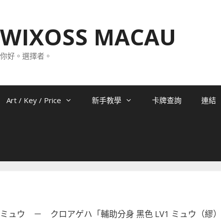
WIXOSS MACAU
你好。選擇者。
Art / Key / Price
新手教學
卡牌查詢
連結
-040 ミュウ － クロアゲハ「輔助分身 黑色 LV1 ミュウ（繆）