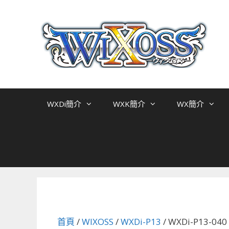
跳
至
主
要
內
容
WXDi簡介
WXK簡介
WX簡介
首頁
/
WIXOSS
/
WXDi-P13
/ WXDi-P13