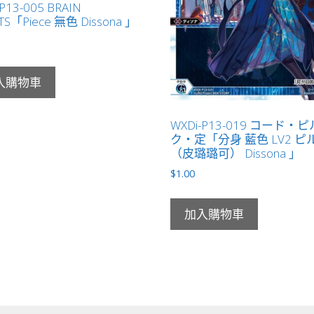
P13-005 BRAIN
TS「Piece 無色 Dissona 」
入購物車
WXDi-P13-019 コード・
ク・定「分身 藍色 LV2 ピ
（皮璐璐可） Dissona 」
$
1.00
加入購物車