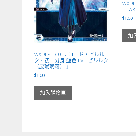
WXDi-
HEAR
$
1.00
加
WXDi-P13-017 コード・ピルル
ク・初「分身 藍色 LV0 ピルルク
（皮璐璐可） 」
$
1.00
加入購物車