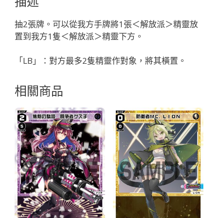
描述
派
有
抽2張牌。可以從我方手牌將1張＜解放派＞精靈放
LB」
置到我方1隻＜解放派＞精靈下方。
數
量
「LB」：對方最多2隻精靈作對象，將其橫置。
相關商品