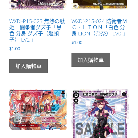
WXDi-P15-023 焦熱の駄
WXDi-P15-024 防衛者Ｍ
姫 闘争者グズ子「黑
Ｃ．ＬＩＯＮ「白色 分
色 分身 グズ子（遲頓
身 LION（奈奈） LV0 」
子） LV2 」
$
1.00
$
1.00
加入購物車
加入購物車