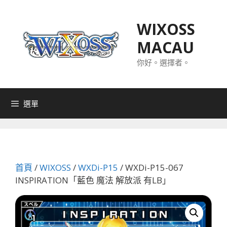
跳
至
WIXOSS
主
MACAU
要
內
你好。選擇者。
容
選單
首頁
/
WIXOSS
/
WXDi-P15
/ WXDi-P15-067
INSPIRATION「藍色 魔法 解放派 有LB」