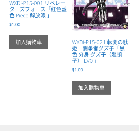
WXDi-P15-001 リベレー
ターズフォース「紅色藍
色 Piece 解放派 」
$
1.00
WXDi-P15-021 転変の駄
加入購物車
姫 闘争者グズ子「黑
色 分身 グズ子（遲頓
子） LV0 」
$
1.00
加入購物車