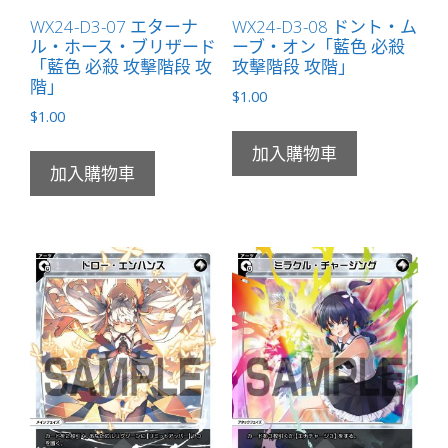
WX24-D3-07 エターナ
WX24-D3-08 ドント・ム
ル・ホース・ブリザード
ーブ・オン「藍色 必殺
「藍色 必殺 攻擊階段 攻
攻擊階段 攻階」
階」
$
1.00
$
1.00
加入購物車
加入購物車