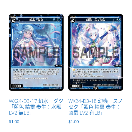
WX24-D3-17 幻水 ダツ
WX24-D3-18 幻蟲 スノ
「藍色 精靈 奏生：水獸
セク「藍色 精靈 奏生：
LV2 無LB」
凶蟲 LV2 有LB」
$
1.00
$
1.00