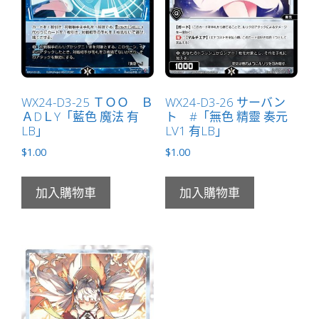
WX24-D3-25 ＴＯＯ Ｂ
WX24-D3-26 サーバン
ＡDＬY「藍色 魔法 有
ト #「無色 精靈 奏元
LB」
LV1 有LB」
$
1.00
$
1.00
加入購物車
加入購物車