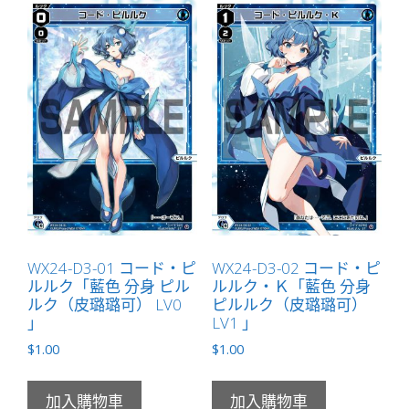
WX24-D3-01 コード・ピ
WX24-D3-02 コード・ピ
ルルク「藍色 分身 ピル
ルルク・Ｋ「藍色 分身
ルク（皮璐璐可） LV0
ピルルク（皮璐璐可）
」
LV1 」
$
1.00
$
1.00
加入購物車
加入購物車