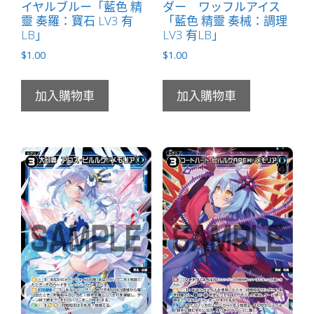
イヤルブルー「藍色 精
ダー ワッフルアイス
靈 奏羅：寶石 LV3 有
「藍色 精靈 奏械：調理
LB」
LV3 有LB」
$
1.00
$
1.00
加入購物車
加入購物車