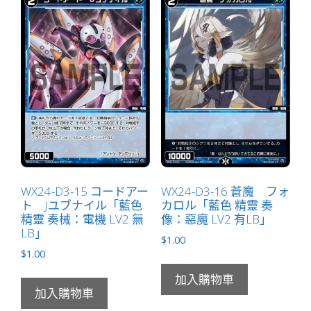
WX24-D3-15 コードアー
WX24-D3-16 蒼魔 フォ
ト Jユブナイル「藍色
カロル「藍色 精靈 奏
精靈 奏械：電機 LV2 無
像：惡魔 LV2 有LB」
LB」
$
1.00
$
1.00
加入購物車
加入購物車