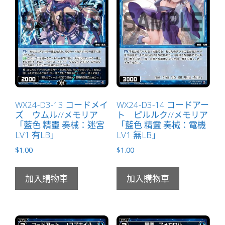
WX24-D3-13 コードメイ
WX24-D3-14 コードアー
ズ ウムル//メモリア
ト ピルルク//メモリア
「藍色 精靈 奏械：迷宮
「藍色 精靈 奏械：電機
LV1 有LB」
LV1 無LB」
$
1.00
$
1.00
加入購物車
加入購物車