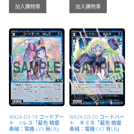
加入購物車
加入購物車
WX24-D3-19 コードアー
WX24-D3-20 コードハー
ト Dレス「藍色 精靈
ト Ｒミネ「藍色 精靈
奏械：電機 LV3 無LB」
奏械：電機 LV3 有LB」