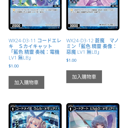
WX24-D3-11 コードエレ
WX24-D3-12 蒼魔 マノ
キ Ｓカイキャット
ミン「藍色 精靈 奏像：
「藍色 精靈 奏械：電機
惡魔 LV1 無LB」
LV1 無LB」
$
1.00
$
1.00
加入購物車
加入購物車