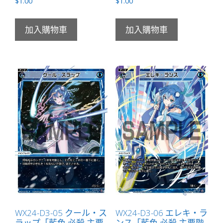
$
1.00
$
1.00
加入購物車
加入購物車
WX24-D3-05 クール・ス
WX24-D3-06 エレキ・ラ
ラップ「藍色 必殺 主要
ンス「藍色 必殺 主要階