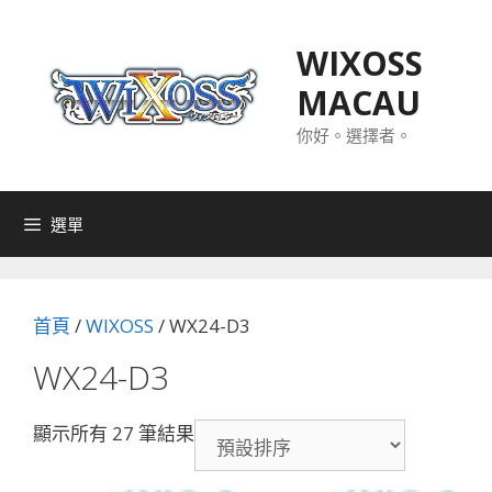
跳
至
WIXOSS
主
MACAU
要
內
你好。選擇者。
容
選單
首頁
/
WIXOSS
/ WX24-D3
WX24-D3
顯示所有 27 筆結果