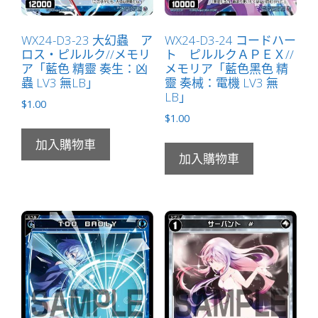
WX24-D3-23 大幻蟲 ア
WX24-D3-24 コードハー
ロス・ピルルク//メモリ
ト ピルルクＡＰＥＸ//
ア「藍色 精靈 奏生：凶
メモリア「藍色黑色 精
蟲 LV3 無LB」
靈 奏械：電機 LV3 無
LB」
$
1.00
$
1.00
加入購物車
加入購物車