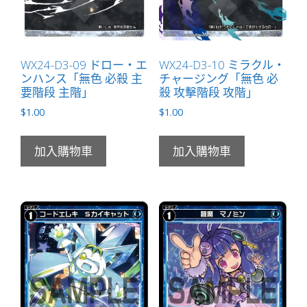
WX24-D3-09 ドロー・エ
WX24-D3-10 ミラクル・
ンハンス「無色 必殺 主
チャージング「無色 必
要階段 主階」
殺 攻擊階段 攻階」
$
1.00
$
1.00
加入購物車
加入購物車