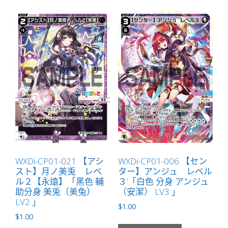
WXDi-CP01-021 【アシ
WXDi-CP01-006 【セン
スト】月ノ美兎 レベ
ター】アンジュ レベル
ル２【永遠】「黑色 輔
３’「白色 分身 アンジュ
助分身 美兎（美兔）
（安潔） LV3 」
LV2 」
$
1.00
$
1.00