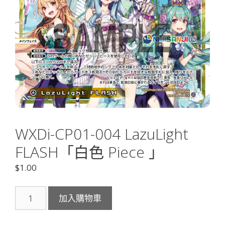
WXDi-CP01-004 LazuLight
FLASH「白色 Piece 」
$
1.00
WXDi-
加入購物車
CP01-
004