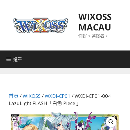
跳
至
WIXOSS
主
MACAU
要
內
你好。選擇者。
容
選單
首頁
/
WIXOSS
/
WXDi-CP01
/ WXDi-CP01-004
LazuLight FLASH「白色 Piece 」