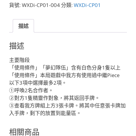
LazuLight
貨號:
WXDi-CP01-004
分類:
WXDi-CP01
FLASH「白
色
Piece
描述
」
數
描述
量
主要階段
「使用條件」「夢幻隊伍」含有白色分身1隻以上
「使用條件」本局遊戲中我方有使用過中繼Piece
以下3項中選擇最多2項。
①呼喚2名合作者。
②對方1隻精靈作對象，將其返回手牌。
③查看我方牌組上方3張卡牌。將其中任意張卡牌加
入手牌，剩下的放置到能量區。
相關商品