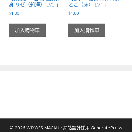
身 リゼ（莉澤） LV2 」
とこ（床） LV1 」
$
1.00
$
1.00
加入購物車
加入購物車
© 2026 WIXOSS MACAU
• 網站設計採用
GeneratePress