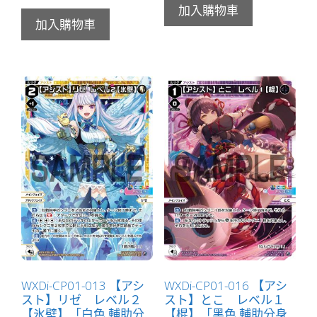
加入購物車
加入購物車
WXDi-CP01-013 【アシ
WXDi-CP01-016 【アシ
スト】リゼ レベル２
スト】とこ レベル１
【氷壁】「白色 輔助分
【棍】「黑色 輔助分身