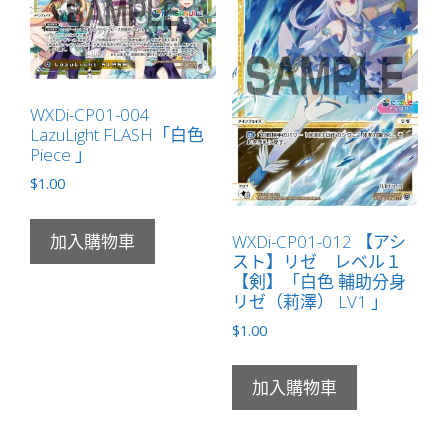
WXDi-CP01-004
LazuLight FLASH「白色
Piece 」
$
1.00
WXDi-CP01-012 【アシ
加入購物車
スト】リゼ レベル１
【剣】「白色 輔助分身
リゼ（莉澤） LV1 」
$
1.00
加入購物車