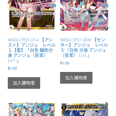
（美
兔）
LV2
」
數
量
WXDi-CP01-014 【アシ
WXDi-CP01-006 【セン
スト】アンジュ レベル
ター】アンジュ レベル
１【愛】「白色 輔助分
３’「白色 分身 アンジュ
身 アンジュ（安潔）
（安潔） LV3 」
LV1 」
$
1.00
$
1.00
加入購物車
加入購物車