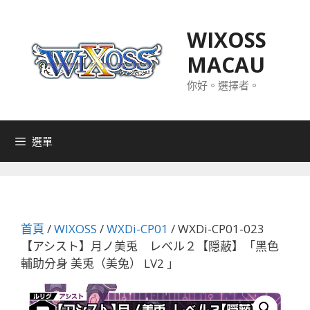
跳
至
WIXOSS
主
MACAU
要
內
你好。選擇者。
容
選單
首頁
/
WIXOSS
/
WXDi-CP01
/ WXDi-CP01-023
【アシスト】月ノ美兎 レベル２【隠蔽】「黑色
輔助分身 美兎（美兔） LV2 」