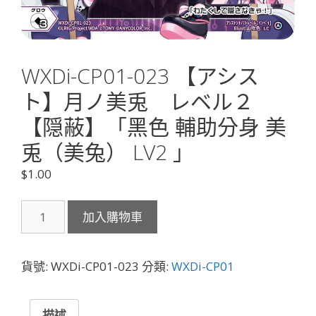
WXDi-CP01-023 【アシス
ト】月ノ美兎 レベル２
【隠蔽】「黑色 輔助分身 美
兎（美兔） LV2 」
$
1.00
WXDi-
加入購物車
CP01-
023
【ア
貨號:
WXDi-CP01-023
分類:
WXDi-CP01
シ
ス
ト】
描述