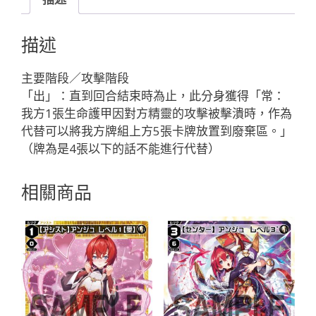
月
ノ
描述
美
兎
主要階段／攻擊階段
レ
「出」：直到回合結束時為止，此分身獲得「常：
ベ
我方1張生命護甲因對方精靈的攻擊被擊潰時，作為
ル
代替可以將我方牌組上方5張卡牌放置到廢棄區。」
２
（牌為是4張以下的話不能進行代替）
【隠
蔽】
相關商品
「黑
色
輔
助
分
身
美
兎