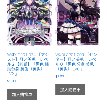
バ
ー
チ
ャ
ル
（虛
擬）
LV3
有
WXDi-CP01-024 【アシ
WXDi-CP01-009 【セン
スト】月ノ美兎 レベ
ター】月ノ美兎 レベ
LB」
ル２【診断】「黑色 輔
ル０「黑色 分身 美兎
數
助分身 美兎（美兔）
（美兔） LV0 」
量
LV2 」
$
1.00
$
1.00
加入購物車
加入購物車