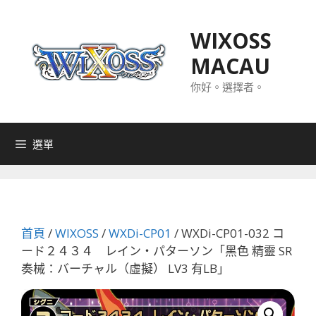
跳
至
WIXOSS
主
MACAU
要
內
你好。選擇者。
容
選單
首頁
/
WIXOSS
/
WXDi-CP01
/ WXDi-CP01-032 コ
ード２４３４ レイン・パターソン「黑色 精靈 SR
奏械：バーチャル（虛擬） LV3 有LB」