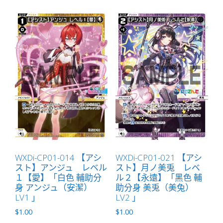
WXDi-CP01-014 【アシ
WXDi-CP01-021 【アシ
スト】アンジュ レベル
スト】月ノ美兎 レベ
１【愛】「白色 輔助分
ル２【永遠】「黑色 輔
身 アンジュ（安潔）
助分身 美兎（美兔）
LV1 」
LV2 」
$
1.00
$
1.00