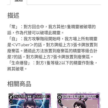
４
３
描述
４
レ
「常」：對方回合中，我方其他1隻精靈被破壞的
イ
話，作為代替可以破壞此精靈。
ン・
「自」：我方攻擊階段開始時，我方場上所有精靈
パ
是＜VTuber＞的話，對方牌組上方3張卡牌放置到
タ
廢棄區。通過此方法放置到廢棄區的精靈等級合計
ー
是7的話，對方牌組上方7張卡牌放置到廢棄區。
ソ
「生命爆發」：對方1隻等級2以下的精靈作對象，
ン
將其破壞。
「黑
色
相關商品
精
靈
SR
奏
械：