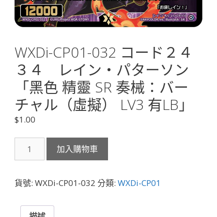
WXDi-CP01-032 コード２４
３４ レイン・パターソン
「黑色 精靈 SR 奏械：バー
チャル（虛擬） LV3 有LB」
$
1.00
WXDi-
加入購物車
CP01-
032
コ
貨號:
WXDi-CP01-032
分類:
WXDi-CP01
ー
ド
２
描述