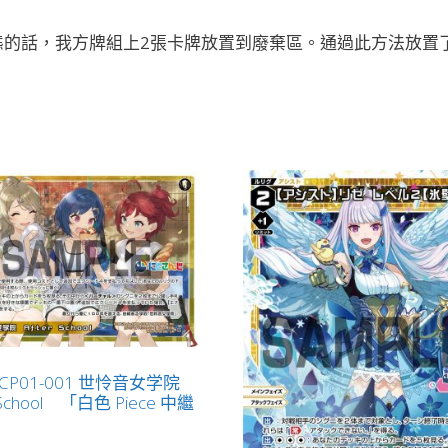
（虛
的話，我方牌組上2張卡牌放置到廢棄區。通過此方法放置了2
擬）
LV1
無
LB」
數
量
-CP01-001 世怜音女学院
r School 「白色 Piece 中繼