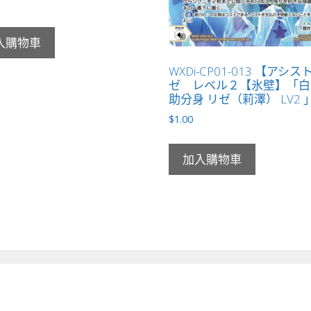
入購物車
WXDi-CP01-013 【アシ
ゼ レベル２【氷壁】「白
助分身 リゼ（莉澤） LV2 
$
1.00
加入購物車