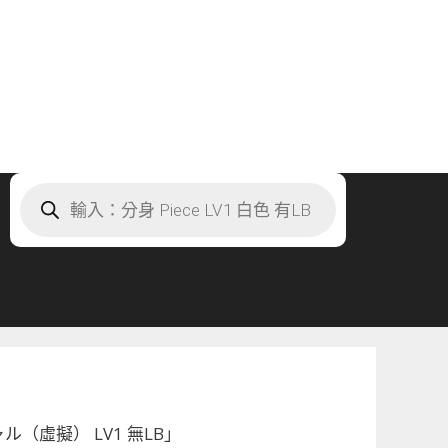
Products
search
ル（虛擬） LV1 無LB」