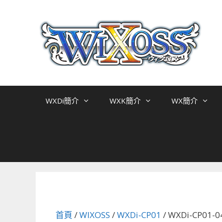
跳
至
主
要
內
容
WXDi簡介
WXK簡介
WX簡介
首頁
/
WIXOSS
/
WXDi-CP01
/ WXDi-CP