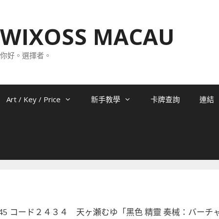
WIXOSS MACAU
你好。選擇者。
Art / Key / Price
新手教學
卡牌查詢
連結
01-045 コード２４３４ 天ヶ瀬むゆ「黑色 精靈 奏械：バーチャ