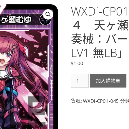
WXDi-CP
４ 天ヶ瀬
奏械：バー
LV1 無LB」
$
1.00
WXDi-
加入購物車
CP01-
045
コ
貨號:
WXDi-CP01-045
分類
ー
ド
２
４