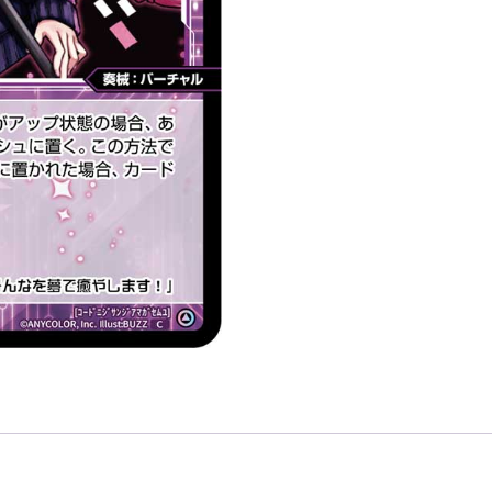
３
４
天
ヶ
瀬
む
ゆ
「黑
色
精
靈
奏
械：
バ
ー
チ
ャ
ル