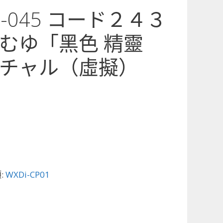
01-045 コード２４３
むゆ「黑色 精靈
チャル（虛擬）
:
WXDi-CP01