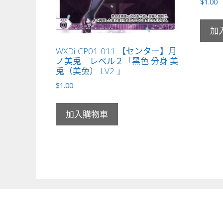
$
1.00
加
WXDi-CP01-011 【センター】月
ノ美兎 レベル２「黑色 分身 美
兎（美兔） LV2 」
$
1.00
加入購物車