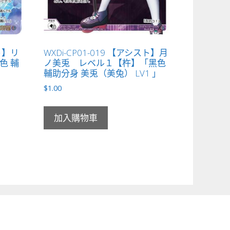
スト】リ
WXDi-CP01-019 【アシスト】月
色 輔
ノ美兎 レベル１【杵】「黑色
」
輔助分身 美兎（美兔） LV1 」
$
1.00
加入購物車