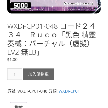
WXDi-CP01-048 コード２４
３４ Ｒｕｃｏ「黑色 精靈
奏械：バーチャル（虛擬）
LV2 無LB」
$
1.00
WXDi-
加入購物車
CP01-
048
コ
貨號:
WXDi-CP01-048
分類:
WXDi-CP01
ー
ド
２
描述