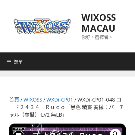
跳
至
WIXOSS
主
MACAU
要
內
你好。選擇者。
容
選單
首頁
/
WIXOSS
/
WXDi-CP01
/ WXDi-CP01-048 コ
ード２４３４ Ｒｕｃｏ「黑色 精靈 奏械：バーチ
ャル（虛擬） LV2 無LB」