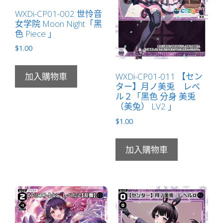
（虛
WXDi-CP01-002 世怜音
女学院 Moon Night「黑
擬）
色 Piece 」
LV2
$
1.00
無
LB」
數
WXDi-CP01-011 【セン
加入購物車
ター】月ノ美兎 レベ
量
ル２「黑色 分身 美兎
（美兔） LV2 」
$
1.00
加入購物車