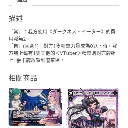
４
３
描述
４
Ｒ
「常」：我方使用《ダークネス・イーター》的費
ｕ
用減無2。
ｃ
「自」(回合1)：對方1隻精靈力量成為0以下時，我
ｏ
方場上每有1隻其他的＜VTuber＞精靈則對方牌組
「黑
上1張卡牌放置到廢棄區。
色
精
相關商品
靈
奏
械：
バ
ー
チ
ャ
ル