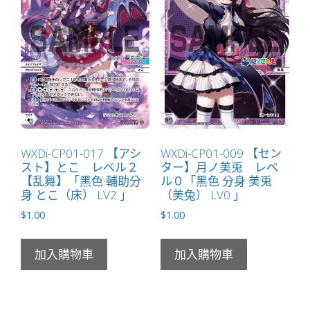
WXDi-CP01-017 【アシ
WXDi-CP01-009 【セン
スト】とこ レベル２
ター】月ノ美兎 レベ
【乱舞】「黑色 輔助分
ル０「黑色 分身 美兎
身 とこ（床） LV2 」
（美兔） LV0 」
$
1.00
$
1.00
加入購物車
加入購物車