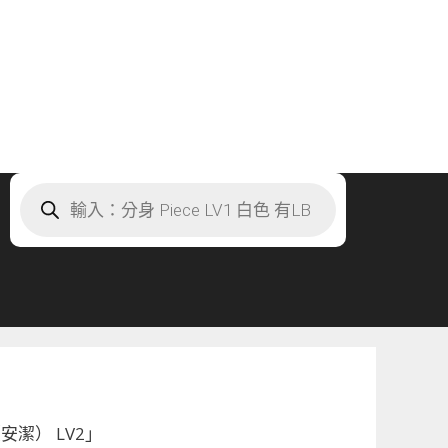
Products
search
安潔） LV2」