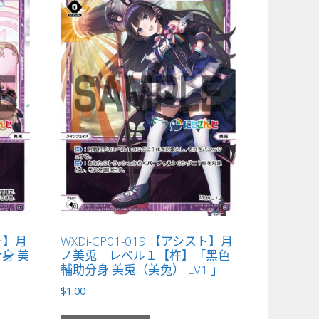
ター】月
WXDi-CP01-019 【アシスト】月
身 美
ノ美兎 レベル１【杵】「黑色
輔助分身 美兎（美兔） LV1 」
$
1.00