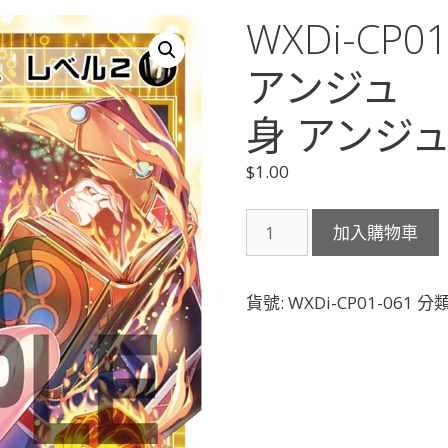
WXDi-CP
アンジュ 
身 アンジュ
$
1.00
WXDi-
加入購物車
CP01-
061
【セ
貨號:
WXDi-CP01-061
分類
ン
タ
ー】
ア
ン
ジ