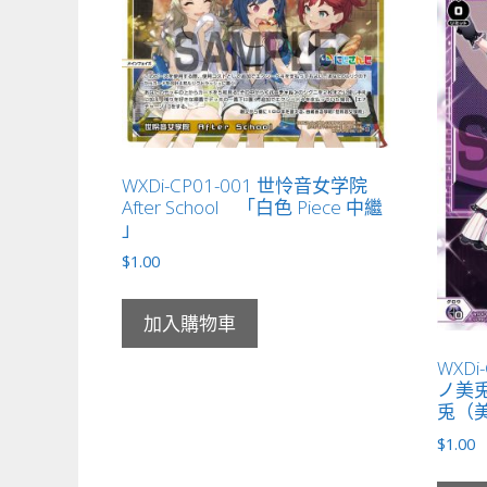
WXDi-CP01-001 世怜音女学院
After School 「白色 Piece 中繼
」
$
1.00
加入購物車
WXDi
ノ美兎
兎（美
$
1.00