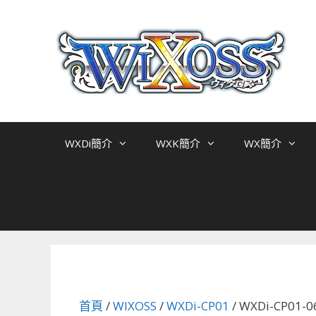
跳
至
主
要
內
容
WXDi簡介
WXK簡介
WX簡介
首頁
/
WIXOSS
/
WXDi-CP01
/ WXDi-CP