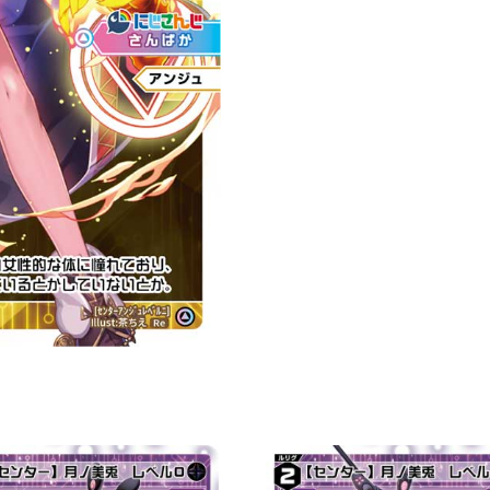
ュ
レ
ベ
ル
２
「白
色
分
身
ア
ン
ジ
ュ
（安
潔）
LV2」
數
量