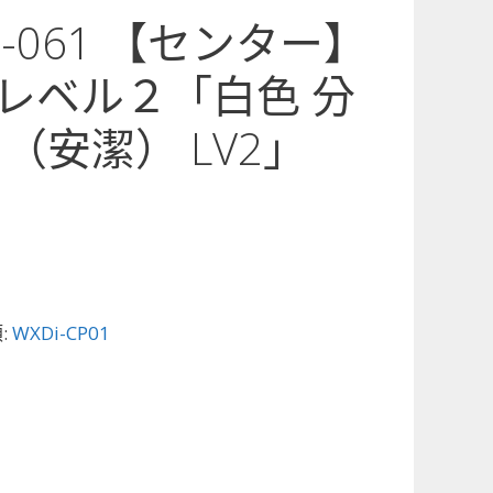
01-061 【センター】
レベル２「白色 分
（安潔） LV2」
:
WXDi-CP01