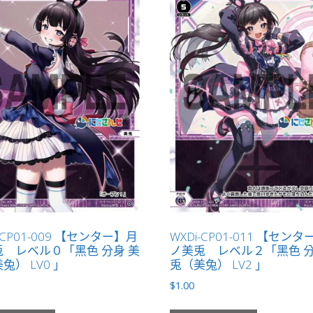
-CP01-009 【センター】月
WXDi-CP01-011 【セン
 レベル０「黑色 分身 美
ノ美兎 レベル２「黑色 分
兔） LV0 」
兎（美兔） LV2 」
$
1.00