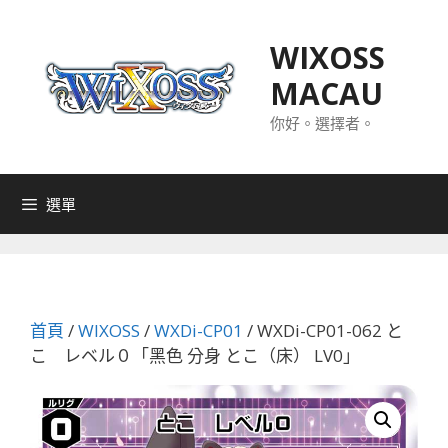
跳
至
WIXOSS
主
MACAU
要
內
你好。選擇者。
容
選單
首頁
/
WIXOSS
/
WXDi-CP01
/ WXDi-CP01-062 と
こ レベル０「黑色 分身 とこ（床） LV0」