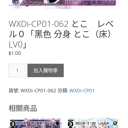
WXDi-CP01-062 とこ レベ
ル０「黑色 分身 とこ（床）
LV0」
$
1.00
WXDi-
加入購物車
CP01-
062
と
貨號:
WXDi-CP01-062
分類:
WXDi-CP01
こ
レ
相關商品
ベ
ル
０