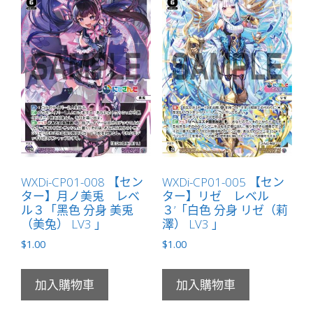
「黑
色
分
身
と
こ
（床）
LV0」
數
量
WXDi-CP01-008 【セン
WXDi-CP01-005 【セン
ター】月ノ美兎 レベ
ター】リゼ レベル
ル３「黑色 分身 美兎
３’「白色 分身 リゼ（莉
（美兔） LV3 」
澤） LV3 」
$
1.00
$
1.00
加入購物車
加入購物車