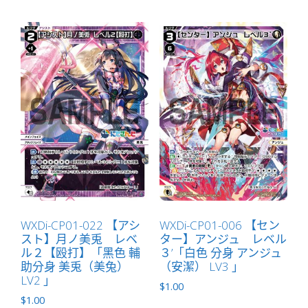
WXDi-CP01-022 【アシ
WXDi-CP01-006 【セン
スト】月ノ美兎 レベ
ター】アンジュ レベル
ル２【殴打】「黑色 輔
３’「白色 分身 アンジュ
助分身 美兎（美兔）
（安潔） LV3 」
LV2 」
$
1.00
$
1.00