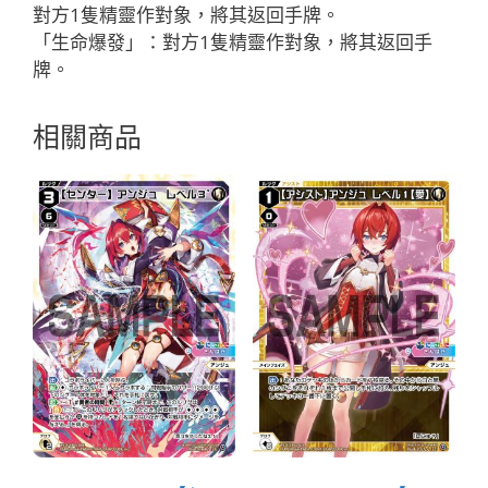
ュ
對方1隻精靈作對象，將其返回手牌。
「白
「生命爆發」：對方1隻精靈作對象，將其返回手
色
牌。
魔
法
相關商品
有
LB」
數
量