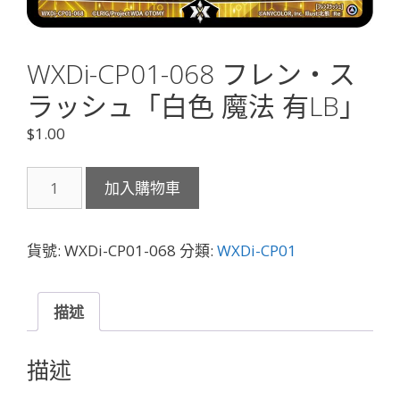
WXDi-CP01-068 フレン・ス
ラッシュ「白色 魔法 有LB」
$
1.00
WXDi-
加入購物車
CP01-
068
フ
貨號:
WXDi-CP01-068
分類:
WXDi-CP01
レ
ン・
ス
描述
ラ
ッ
描述
シ