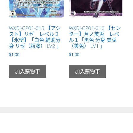
WXDi-CP01-013 【アシ
WXDi-CP01-010 【セン
スト】リゼ レベル２
ター】月ノ美兎 レベ
【氷壁】「白色 輔助分
ル１「黑色 分身 美兎
身 リゼ（莉澤） LV2 」
（美兔） LV1 」
$
1.00
$
1.00
加入購物車
加入購物車