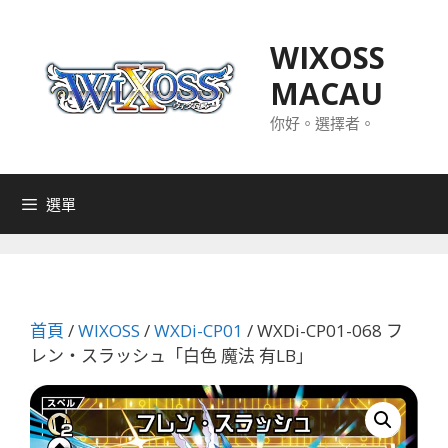
跳
至
WIXOSS
主
MACAU
要
內
你好。選擇者。
容
選單
首頁
/
WIXOSS
/
WXDi-CP01
/ WXDi-CP01-068 フ
レン・スラッシュ「白色 魔法 有LB」