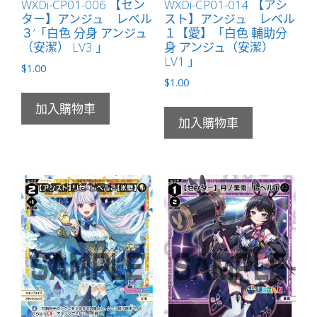
WXDi-CP01-006 【セン
WXDi-CP01-014 【アシ
ター】アンジュ レベル
スト】アンジュ レベル
３’「白色 分身 アンジュ
１【愛】「白色 輔助分
（安潔） LV3 」
身 アンジュ（安潔）
LV1 」
$
1.00
$
1.00
加入購物車
加入購物車