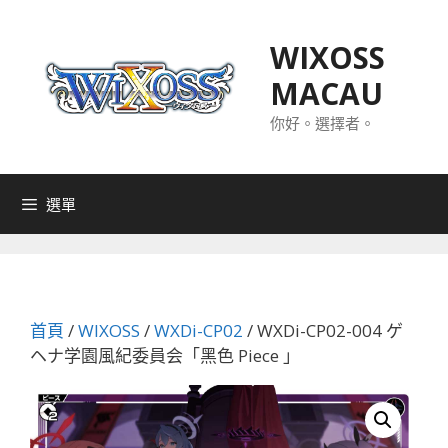
跳
至
WIXOSS
主
MACAU
要
內
你好。選擇者。
容
選單
首頁
/
WIXOSS
/
WXDi-CP02
/ WXDi-CP02-004 ゲ
ヘナ学園風紀委員会「黑色 Piece 」