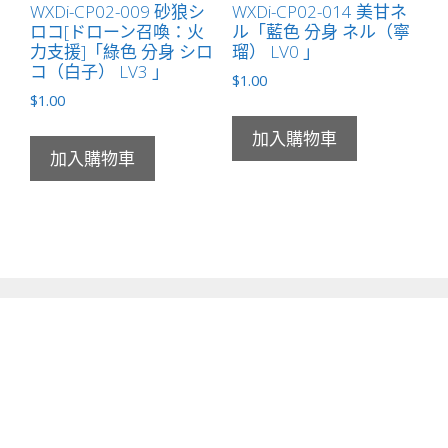
WXDi-CP02-009 砂狼シ
WXDi-CP02-014 美甘ネ
ロコ[ドローン召喚：火
ル「藍色 分身 ネル（寧
力支援]「綠色 分身 シロ
瑠） LV0 」
コ（白子） LV3 」
$
1.00
$
1.00
加入購物車
加入購物車