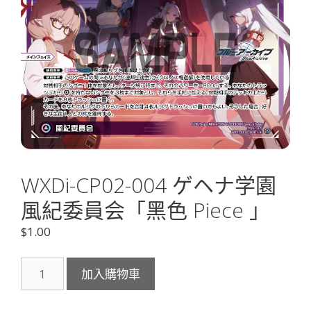
WXDi-CP02-004 ゲヘナ学園
風紀委員会「黑色 Piece 」
$
1.00
WXDi-
加入購物車
CP02-
004