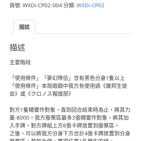
ゲ
貨號:
WXDi-CP02-004
分類:
WXDi-CP02
ヘ
ナ
学
描述
園
風
描述
紀
委
主要階段
員
会
「使用條件」「夢幻隊伍」含有黑色分身1隻以上
「黑
「使用條件」本局遊戲中我方有使用過《連邦生徒
色
会》或《クロノス報道部》
Piece
」
對方1隻精靈作對象，直到回合結束時為止，將其力
數
量-8000。我方廢棄區最多3張精靈作對象，將其加
量
入手牌。對方牌組上方8張卡牌放置到廢棄區。
之後，可以將我方分身下方合計4張卡牌放置到分身