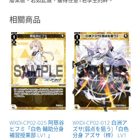
廢棄區。若如此做，獲得任意1名學生的絆。
相關商品
WXDi-CP02-025 阿慈谷
WXDi-CP02-012 白洲ア
ヒフミ「白色 輔助分身
ズサ[弱点を狙う]「白色
補習授業部 LV1 」
分身 アズサ（梓） LV1