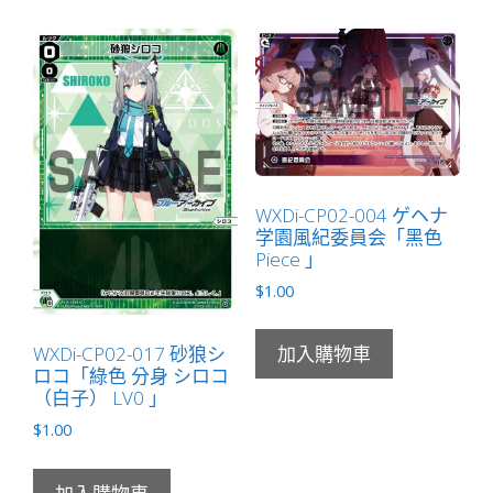
WXDi-CP02-004 ゲヘナ
学園風紀委員会「黑色
Piece 」
$
1.00
WXDi-CP02-017 砂狼シ
加入購物車
ロコ「綠色 分身 シロコ
（白子） LV0 」
$
1.00