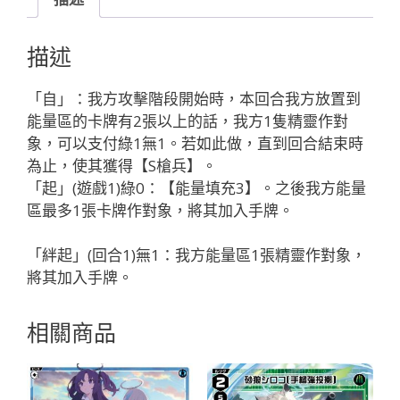
コ
[ド
描述
ロ
ー
「自」：我方攻擊階段開始時，本回合我方放置到
ン
能量區的卡牌有2張以上的話，我方1隻精靈作對
召
象，可以支付綠1無1。若如此做，直到回合結束時
喚：
為止，使其獲得【S槍兵】。
火
「起」(遊戲1)綠0：【能量填充3】。之後我方能量
力
區最多1張卡牌作對象，將其加入手牌。
支
援]
「絆起」(回合1)無1：我方能量區1張精靈作對象，
「綠
將其加入手牌。
色
分
相關商品
身
シ
ロ
コ