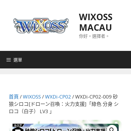
跳
至
WIXOSS
主
MACAU
要
內
你好。選擇者。
容
選單
首頁
/
WIXOSS
/
WXDi-CP02
/ WXDi-CP02-009 砂
狼シロコ[ドローン召喚：火力支援]「綠色 分身 シ
ロコ（白子） LV3 」