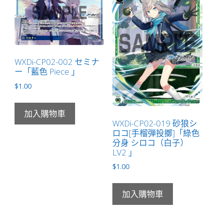
（白
子）
LV3
」
數
WXDi-CP02-002 セミナ
ー「藍色 Piece 」
量
$
1.00
加入購物車
WXDi-CP02-019 砂狼シ
ロコ[手榴弾投擲]「綠色
分身 シロコ（白子）
LV2 」
$
1.00
加入購物車