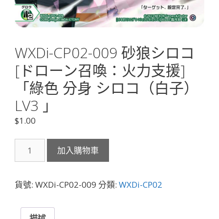
WXDi-CP02-009 砂狼シロコ
[ドローン召喚：火力支援]
「綠色 分身 シロコ（白子）
LV3 」
$
1.00
WXDi-
加入購物車
CP02-
009
砂
貨號:
WXDi-CP02-009
分類:
WXDi-CP02
狼
シ
ロ
描述