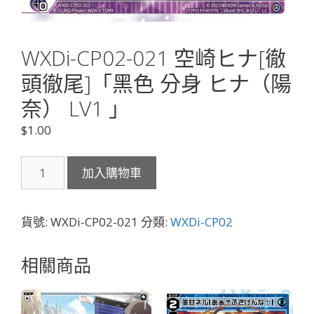
WXDi-CP02-021 空崎ヒナ[徹
頭徹尾]「黑色 分身 ヒナ（陽
奈） LV1 」
$
1.00
WXDi-
加入購物車
CP02-
021
空
貨號:
WXDi-CP02-021
分類:
WXDi-CP02
崎
ヒ
相關商品
ナ
[徹
頭