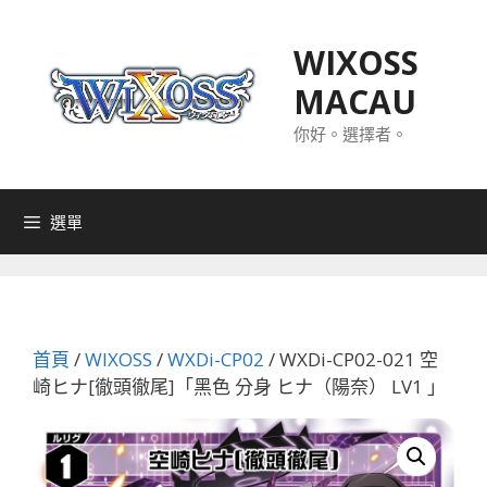
跳
至
WIXOSS
主
MACAU
要
內
你好。選擇者。
容
選單
首頁
/
WIXOSS
/
WXDi-CP02
/ WXDi-CP02-021 空
崎ヒナ[徹頭徹尾]「黑色 分身 ヒナ（陽奈） LV1 」