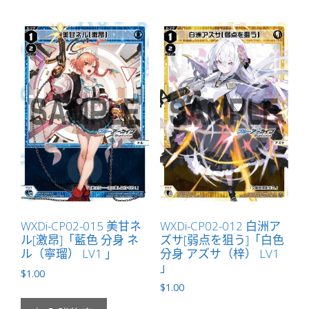
WXDi-CP02-015 美甘ネ
WXDi-CP02-012 白洲ア
ル[激昂]「藍色 分身 ネ
ズサ[弱点を狙う]「白色
ル（寧瑠） LV1 」
分身 アズサ（梓） LV1
」
$
1.00
$
1.00