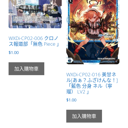
徹
尾]
「黑
色
分
WXDi-CP02-006 クロノ
身
ス報道部「無色 Piece 」
ヒ
$
1.00
ナ
（陽
奈）
加入購物車
WXDi-CP02-016 美甘ネ
LV1
ル[あぁ？ふざけんな！]
」
「藍色 分身 ネル（寧
數
瑠） LV2 」
量
$
1.00
加入購物車