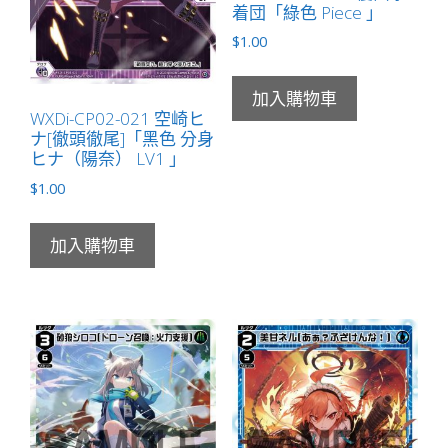
着団「綠色 Piece 」
$
1.00
加入購物車
WXDi-CP02-021 空崎ヒ
ナ[徹頭徹尾]「黑色 分身
ヒナ（陽奈） LV1 」
$
1.00
加入購物車