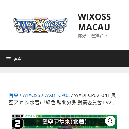
跳
至
WIXOSS
主
MACAU
要
內
你好。選擇者。
容
選單
首頁
/
WIXOSS
/
WXDi-CP02
/ WXDi-CP02-041 奥
空アヤネ(水着)「綠色 輔助分身 對策委員會 LV2 」