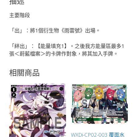
描述
着)
「綠
主要階段
色
輔
「出」：將1個衍生物《雨雲號》出場。
助
分
「絆出」：【能量填充1】。之後我方能量區最多1
身
張＜蔚藍檔案＞的卡牌作對象，將其加入手牌。
對
策
相關商品
委
員
會
LV2
」
數
量
WXDi-CP02-003 覆面水