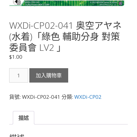
WXDi-CP02-041 奥空アヤネ
(水着)「綠色 輔助分身 對策
委員會 LV2 」
$
1.00
WXDi-
加入購物車
CP02-
041
奥
貨號:
WXDi-CP02-041
分類:
WXDi-CP02
空
ア
ヤ
描述
ネ
(水