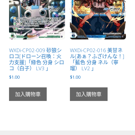
WXDi-CP02-009 砂狼シ
WXDi-CP02-016 美甘ネ
ロコ[ドローン召喚：火
ル[あぁ？ふざけんな！]
力支援]「綠色 分身 シロ
「藍色 分身 ネル（寧
コ（白子） LV3 」
瑠） LV2 」
$
1.00
$
1.00
加入購物車
加入購物車