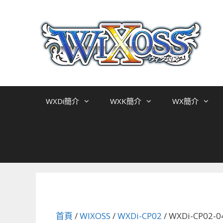
跳
至
主
要
內
容
WXDi簡介
WXK簡介
WX簡介
首頁
/
WIXOSS
/
WXDi-CP02
/ WXDi-CP0