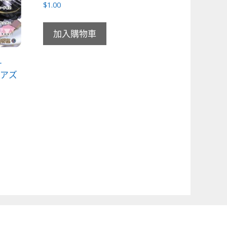
$
1.00
加入購物車
サ
身 アズ