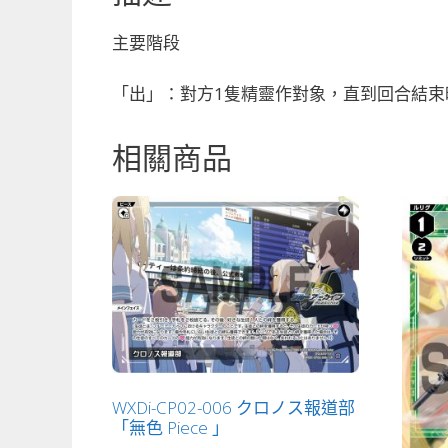
主要階段
「出」：對方1隻精靈作對象，直到回合結束時
相關商品
WXDi-CP02-006 クロノス報道部
「無色 Piece 」