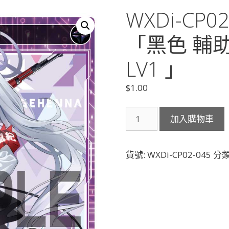
WXDi-CP
「黑色 輔
LV1 」
$
1.00
WXDi-
加入購物車
CP02-
045
銀
貨號:
WXDi-CP02-045
分類
鏡
イ
オ
リ
「黑
色