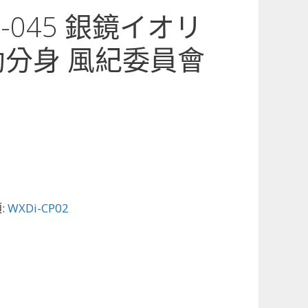
02-045 銀鏡イオリ
助分身 風紀委員會
:
WXDi-CP02