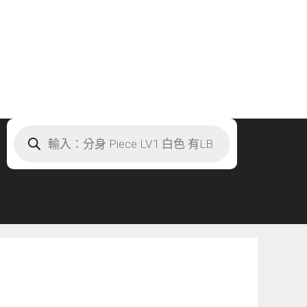
Products
search