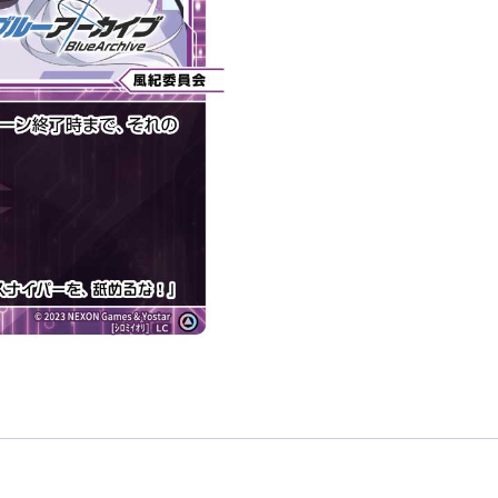
輔
助
分
身
風
紀
委
員
會
LV1
」
數
量