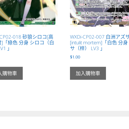
-CP02-018 砂狼シロコ[高
WXDi-CP02-007 白洲アズ
]「綠色 分身 シロコ（白
[intulit mortem]「白色 分
V1 」
サ（梓） LV3 」
$
1.00
入購物車
加入購物車