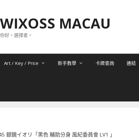
WIXOSS MACAU
你好。選擇者。
Art / Key / Price
新手教學
卡牌查詢
連結
2-045 銀鏡イオリ「黑色 輔助分身 風紀委員會 LV1 」