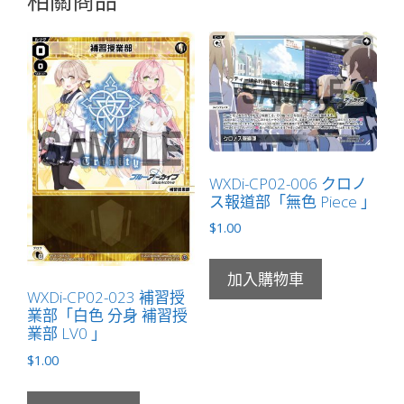
數
量
WXDi-CP02-006 クロノ
ス報道部「無色 Piece 」
$
1.00
加入購物車
WXDi-CP02-023 補習授
業部「白色 分身 補習授
業部 LV0 」
$
1.00