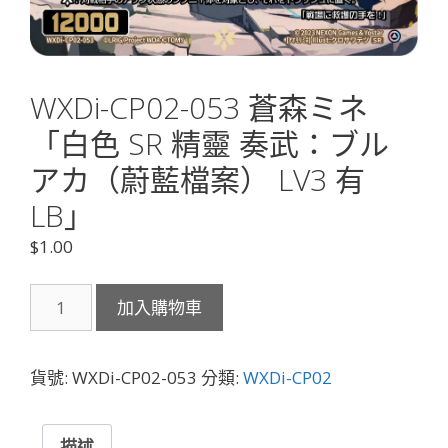
WXDi-CP02-053 蒼森ミネ
「白色 SR 精靈 奏武：ブル
アカ（蔚藍檔案） LV3 有
LB」
$
1.00
WXDi-
加入購物車
CP02-
053
蒼
貨號:
WXDi-CP02-053
分類:
WXDi-CP02
森
ミ
ネ
描述