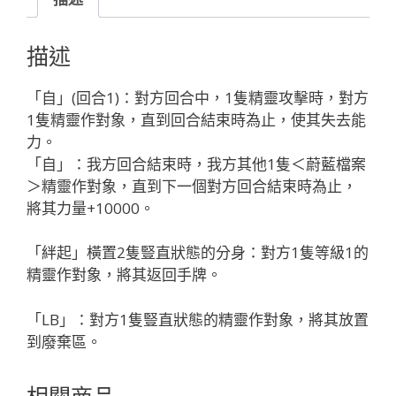
「白
色
描述
SR
精
「自」(回合1)：對方回合中，1隻精靈攻擊時，對方
靈
1隻精靈作對象，直到回合結束時為止，使其失去能
奏
力。
武：
「自」：我方回合結束時，我方其他1隻＜蔚藍檔案
ブ
＞精靈作對象，直到下一個對方回合結束時為止，
ル
將其力量+10000。
ア
カ
「絆起」橫置2隻豎直狀態的分身：對方1隻等級1的
（蔚
精靈作對象，將其返回手牌。
藍
檔
「LB」：對方1隻豎直狀態的精靈作對象，將其放置
案）
到廢棄區。
LV3
有
相關商品
LB」