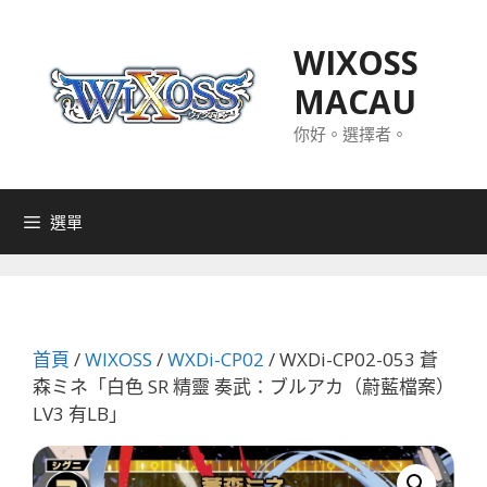
跳
至
WIXOSS
主
MACAU
要
內
你好。選擇者。
容
選單
首頁
/
WIXOSS
/
WXDi-CP02
/ WXDi-CP02-053 蒼
森ミネ「白色 SR 精靈 奏武：ブルアカ（蔚藍檔案）
LV3 有LB」