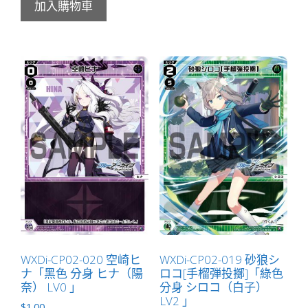
加入購物車
WXDi-CP02-020 空崎ヒ
WXDi-CP02-019 砂狼シ
ナ「黑色 分身 ヒナ（陽
ロコ[手榴弾投擲]「綠色
奈） LV0 」
分身 シロコ（白子）
LV2 」
$
1.00