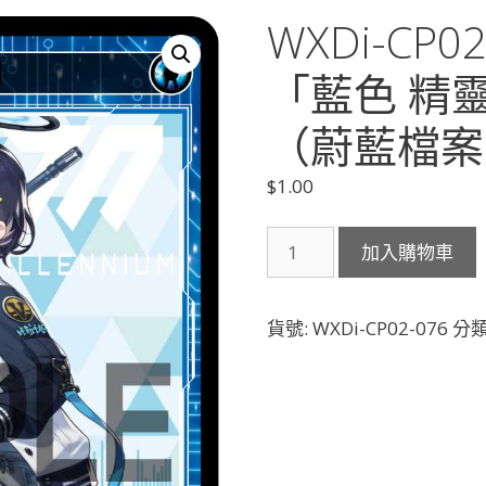
WXDi-CP
「藍色 精
（蔚藍檔案）
$
1.00
WXDi-
加入購物車
CP02-
076
各
貨號:
WXDi-CP02-076
分類
務
チ
ヒ
ロ
「藍
色