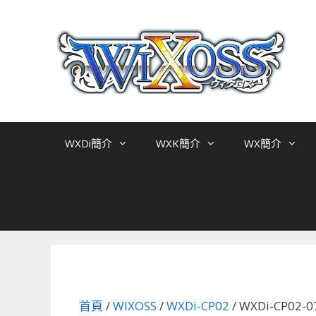
跳
至
主
要
內
容
WXDi簡介
WXK簡介
WX簡介
首頁
/
WIXOSS
/
WXDi-CP02
/ WXDi-CP