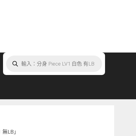
Products
search
 無LB」