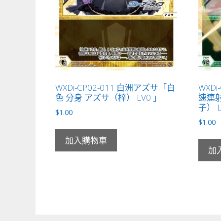
WXDi-CP02-011 白洲アズサ「白
WXDi
色 分身 アズサ（梓） LV0 」
速連射
子） L
$
1.00
$
1.00
加入購物車
加