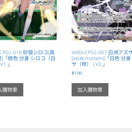
-CP02-018 砂狼シロコ[高
WXDi-CP02-007 白洲アズ
]「綠色 分身 シロコ（白
[intulit mortem]「白色 分
V1 」
サ（梓） LV3 」
$
1.00
入購物車
加入購物車