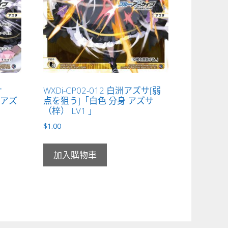
サ
WXDi-CP02-012 白洲アズサ[弱
身 アズ
点を狙う]「白色 分身 アズサ
（梓） LV1 」
$
1.00
加入購物車