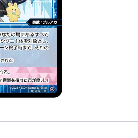
精
靈
奏
武：
ブ
ル
ア
カ
（蔚
藍
檔
案）
LV1
無
LB」
數
量