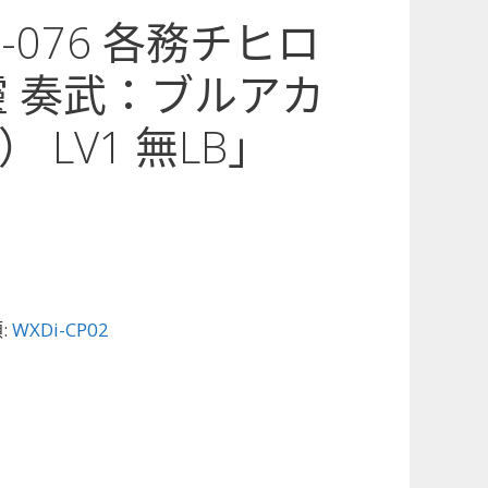
02-076 各務チヒロ
靈 奏武：ブルアカ
 LV1 無LB」
:
WXDi-CP02