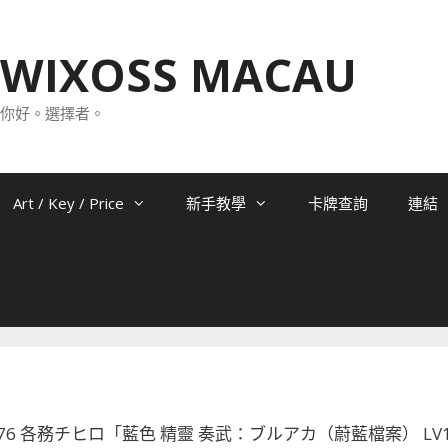
WIXOSS MACAU
你好。選擇者。
Art / Key / Price
新手教學
卡牌查詢
連結
02-076 各務チヒロ「藍色 精靈 奏武：ブルアカ（蔚藍檔案） LV1