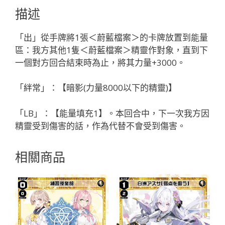
「綠
描述
色
精
「出」從手牌將1張＜蔚藍檔案＞的卡牌放置到能量
靈
區：我方其他1隻＜蔚藍檔案＞精靈作對象，直到下
奏
一個對方回合結束時為止，將其力量+3000。
武：
ブ
「絆常」：【暗影(力量8000以下的精靈)】
ル
ア
「LB」：【能量填充1】。本回合中，下一次我方因
カ
精靈受到傷害的話，作為代替不會受到傷害。
（蔚
藍
相關商品
檔
案）
LV1
有
LB」
數