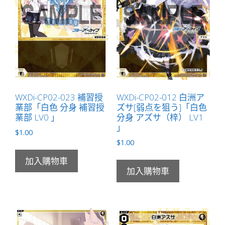
量
WXDi-CP02-023 補習授
WXDi-CP02-012 白洲ア
業部「白色 分身 補習授
ズサ[弱点を狙う]「白色
業部 LV0 」
分身 アズサ（梓） LV1
」
$
1.00
$
1.00
加入購物車
加入購物車