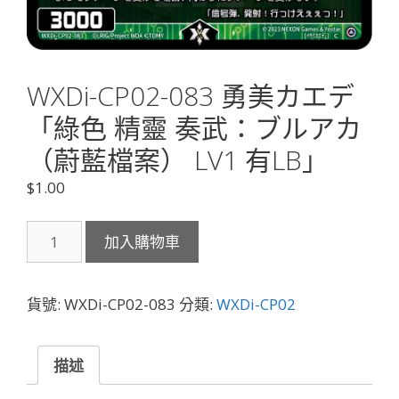
WXDi-CP02-083 勇美カエデ
「綠色 精靈 奏武：ブルアカ
（蔚藍檔案） LV1 有LB」
$
1.00
WXDi-
加入購物車
CP02-
083
勇
貨號:
WXDi-CP02-083
分類:
WXDi-CP02
美
カ
エ
描述
デ