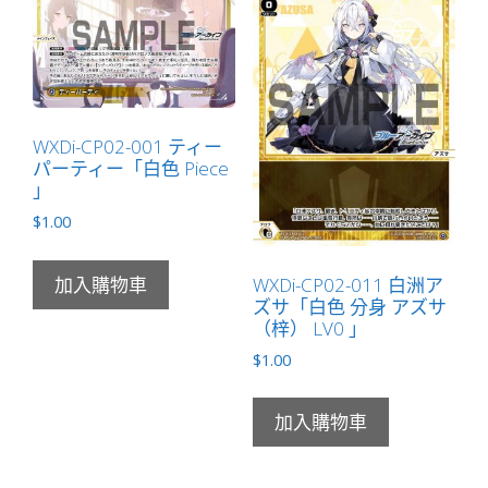
WXDi-CP02-001 ティー
パーティー「白色 Piece
」
$
1.00
WXDi-CP02-011 白洲ア
加入購物車
ズサ「白色 分身 アズサ
（梓） LV0 」
$
1.00
加入購物車