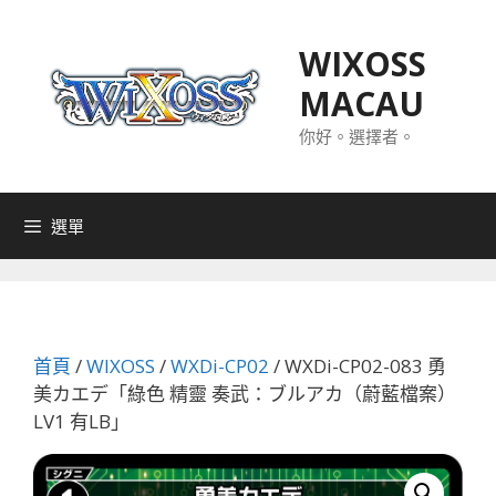
跳
至
WIXOSS
主
MACAU
要
內
你好。選擇者。
容
選單
首頁
/
WIXOSS
/
WXDi-CP02
/ WXDi-CP02-083 勇
美カエデ「綠色 精靈 奏武：ブルアカ（蔚藍檔案）
LV1 有LB」