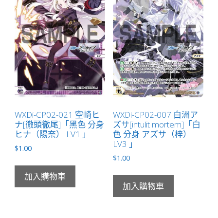
WXDi-CP02-021 空崎ヒ
WXDi-CP02-007 白洲ア
ナ[徹頭徹尾]「黑色 分身
ズサ[intulit mortem]「白
ヒナ（陽奈） LV1 」
色 分身 アズサ（梓）
LV3 」
$
1.00
$
1.00
加入購物車
加入購物車