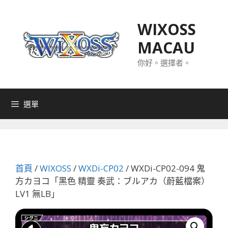
跳
至
WIXOSS
主
MACAU
要
內
你好。選擇者。
容
選單
首頁
/
WIXOSS
/
WXDi-CP02
/ WXDi-CP02-094 鬼
方カヨコ「黑色 精靈 奏武：ブルアカ（蔚藍檔案）
LV1 無LB」