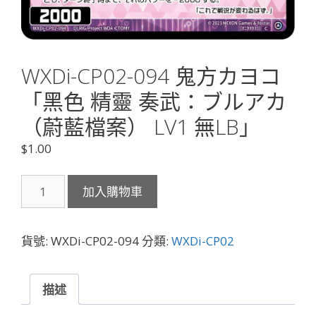
WXDi-CP02-094 鬼方カヨコ
「黑色 精靈 奏武：ブルアカ
（蔚藍檔案） LV1 無LB」
$
1.00
WXDi-
加入購物車
CP02-
094
鬼
貨號:
WXDi-CP02-094
分類:
WXDi-CP02
方
カ
ヨ
描述
コ