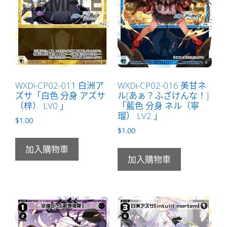
量
WXDi-CP02-011 白洲ア
WXDi-CP02-016 美甘ネ
ズサ「白色 分身 アズサ
ル[あぁ？ふざけんな！]
（梓） LV0 」
「藍色 分身 ネル（寧
瑠） LV2 」
$
1.00
$
1.00
加入購物車
加入購物車