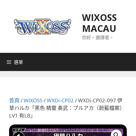
跳
至
WIXOSS
主
MACAU
要
內
你好。選擇者。
容
選單
首頁
/
WIXOSS
/
WXDi-CP02
/ WXDi-CP02-097 伊
草ハルカ「黑色 精靈 奏武：ブルアカ（蔚藍檔案）
LV1 有LB」