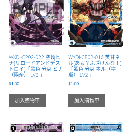
量
WXDi-CP02-022 空崎ヒ
WXDi-CP02-016 美甘ネ
ナ[リロードアンドデス
ル[あぁ？ふざけんな！]
トロイ]「黑色 分身 ヒナ
「藍色 分身 ネル（寧
（陽奈） LV2 」
瑠） LV2 」
$
1.00
$
1.00
加入購物車
加入購物車