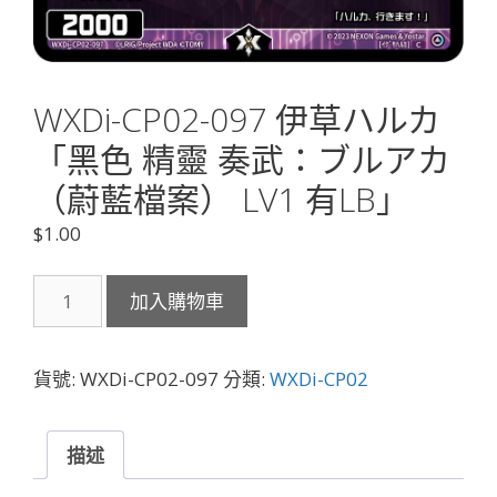
WXDi-CP02-097 伊草ハルカ
「黑色 精靈 奏武：ブルアカ
（蔚藍檔案） LV1 有LB」
$
1.00
WXDi-
加入購物車
CP02-
097
伊
貨號:
WXDi-CP02-097
分類:
WXDi-CP02
草
ハ
ル
描述
カ