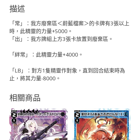
「黑
描述
色
精
「常」：我方廢棄區＜蔚藍檔案＞的卡牌有3張以上
靈
時，此精靈的力量+5000。
奏
「出」：我方牌組上方3張卡放置到廢棄區。
武：
ブ
「絆常」：此精靈力量+4000。
ル
ア
「LB」：對方1隻精靈作對象，直到回合結束時為
カ
止，將其力量-8000。
（蔚
藍
相關商品
檔
案）
LV1
有
LB」
數