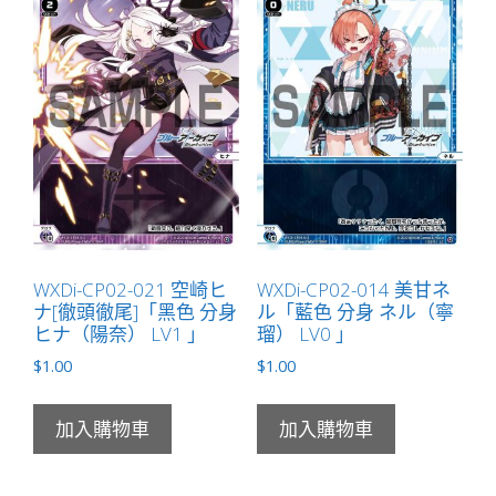
WXDi-CP02-021 空崎ヒ
WXDi-CP02-014 美甘ネ
ナ[徹頭徹尾]「黑色 分身
ル「藍色 分身 ネル（寧
ヒナ（陽奈） LV1 」
瑠） LV0 」
$
1.00
$
1.00
加入購物車
加入購物車