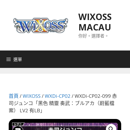
跳
至
WIXOSS
主
MACAU
要
內
你好。選擇者。
容
選單
首頁
/
WIXOSS
/
WXDi-CP02
/ WXDi-CP02-099 赤
司ジュンコ「黑色 精靈 奏武：ブルアカ（蔚藍檔
案） LV2 有LB」