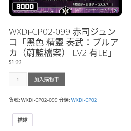
WXDi-CP02-099 赤司ジュン
コ「黑色 精靈 奏武：ブルア
カ（蔚藍檔案） LV2 有LB」
$
1.00
WXDi-
加入購物車
CP02-
099
赤
貨號:
WXDi-CP02-099
分類:
WXDi-CP02
司
ジ
ュ
描述
ン