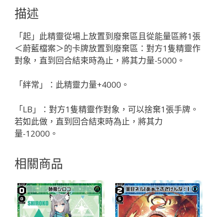
コ
描述
「黑
色
「起」此精靈從場上放置到廢棄區且從能量區將1張
精
＜蔚藍檔案＞的卡牌放置到廢棄區：對方1隻精靈作
靈
對象，直到回合結束時為止，將其力量-5000。
奏
武：
「絆常」：此精靈力量+4000。
ブ
ル
「LB」：對方1隻精靈作對象，可以捨棄1張手牌。
ア
若如此做，直到回合結束時為止，將其力
カ
量-12000。
（蔚
藍
相關商品
檔
案）
LV2
有
LB」