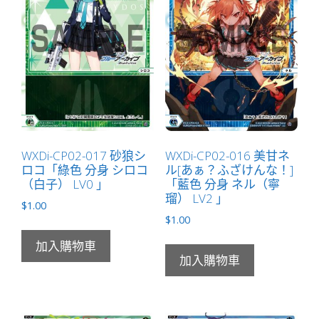
數
量
WXDi-CP02-017 砂狼シ
WXDi-CP02-016 美甘ネ
ロコ「綠色 分身 シロコ
ル[あぁ？ふざけんな！]
（白子） LV0 」
「藍色 分身 ネル（寧
瑠） LV2 」
$
1.00
$
1.00
加入購物車
加入購物車