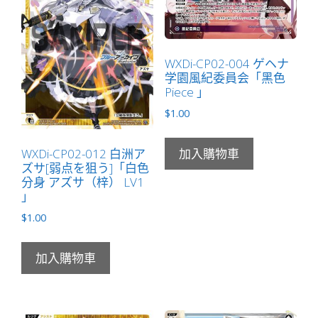
案
標
記
WXDi-CP02-004 ゲヘナ
物
学園風紀委員会「黑色
Token
Piece 」
絆
$
1.00
」
數
WXDi-CP02-012 白洲ア
加入購物車
量
ズサ[弱点を狙う]「白色
分身 アズサ（梓） LV1
」
$
1.00
加入購物車