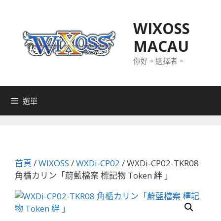
跳
至
WIXOSS
主
MACAU
要
內
你好。選擇者。
容
選單
首頁
/
WIXOSS
/
WXDi-CP02
/ WXDi-CP02-TKR08
角楯カリン「蔚藍檔案 標記物 Token 絆 」