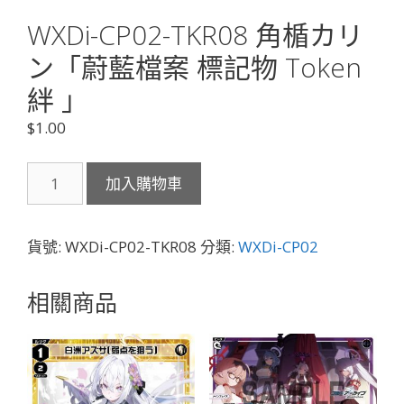
WXDi-CP02-TKR08 角楯カリ
ン「蔚藍檔案 標記物 Token
絆 」
$
1.00
WXDi-
加入購物車
CP02-
TKR08
角
貨號:
WXDi-CP02-TKR08
分類:
WXDi-CP02
楯
カ
相關商品
リ
ン
「蔚
藍
檔