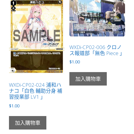
WXDi-CP02-006 クロノ
ス報道部「無色 Piece 」
$
1.00
加入購物車
WXDi-CP02-024 浦和ハ
ナコ「白色 輔助分身 補
習授業部 LV1 」
$
1.00
加入購物車