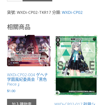
TKR17
猫
貨號:
WXDi-CP02-TKR17
分類:
WXDi-CP02
塚
ヒ
相關商品
ビ
キ
「蔚
藍
檔
案
標
記
WXDi-CP02-004 ゲヘナ
物
学園風紀委員会「黑色
Token
Piece 」
絆
$
1.00
」
數
WXDi-CP02-017 砂狼シ
加入購物車
量