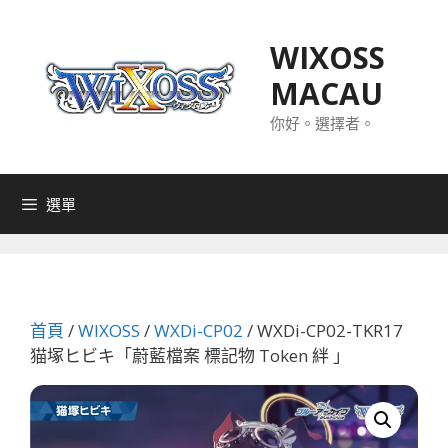
跳
至
WIXOSS
主
MACAU
要
內
你好。選擇者。
容
選單
首頁
/
WIXOSS
/
WXDi-CP02
/ WXDi-CP02-TKR17
猫塚ヒビキ「蔚藍檔案 標記物 Token 絆 」