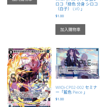
ロコ「綠色 分身 シロコ
（白子） LV0 」
$
1.00
加入購物車
WXDi-CP02-002 セミナ
ー「藍色 Piece 」
$
1.00