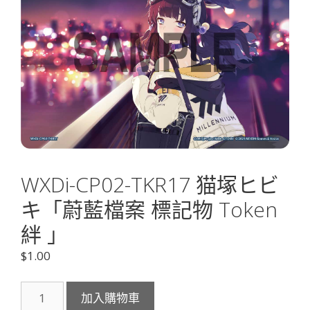
WXDi-CP02-TKR17 猫塚ヒビ
キ「蔚藍檔案 標記物 Token
絆 」
$
1.00
WXDi-
加入購物車
CP02-