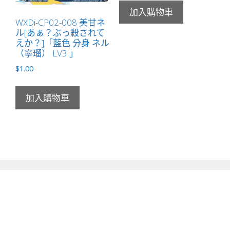
加入購物車
WXDi-CP02-008 美甘ネ
ル[あぁ？ぶっ殺されて
えか？]「藍色 分身 ネル
（寧瑠） LV3 」
$
1.00
加入購物車