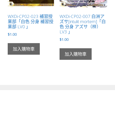
WXDi-CP02-023 補習授
WXDi-CP02-007 白洲ア
業部「白色 分身 補習授
ズサ[intulit mortem]「白
業部 LV0 」
色 分身 アズサ（梓）
LV3 」
$
1.00
$
1.00
加入購物車
加入購物車