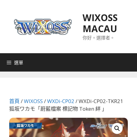
跳
至
WIXOSS
主
MACAU
要
內
你好。選擇者。
容
選單
首頁
/
WIXOSS
/
WXDi-CP02
/ WXDi-CP02-TKR21
狐坂ワカモ「蔚藍檔案 標記物 Token 絆 」