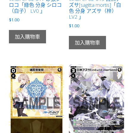
ロコ「綠色 分身 シロコ
ズサ[sagitta mortis]「白
（白子） LV0 」
色 分身 アズサ（梓）
LV2 」
$
1.00
$
1.00
加入購物車
加入購物車