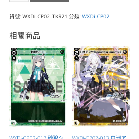
TKR21
狐
貨號:
WXDi-CP02-TKR21
分類:
WXDi-CP02
坂
ワ
相關商品
カ
モ
「蔚
藍
檔
案
標
記
物
Token
絆
」
數
WXDi-CP02-017 砂狼シ
WXDi-CP02-013 白洲ア
量