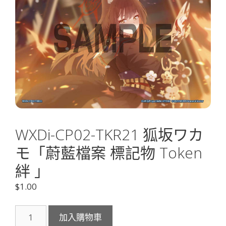
WXDi-CP02-TKR21 狐坂ワカ
モ「蔚藍檔案 標記物 Token
絆 」
$
1.00
WXDi-
加入購物車
CP02-