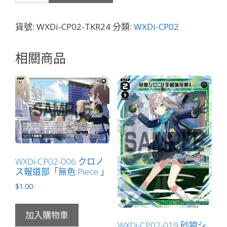
TKR24
黒
貨號:
WXDi-CP02-TKR24
分類:
WXDi-CP02
舘
ハ
相關商品
ル
ナ
「蔚
藍
檔
案
標
記
WXDi-CP02-006 クロノ
物
ス報道部「無色 Piece 」
Token
$
1.00
絆
」
數
加入購物車
WXDi-CP02-019 砂狼シ
量