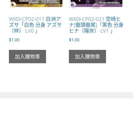
WXDi-CP02-011 白洲ア
WXDi-CP02-021 空崎ヒ
ズサ「白色 分身 アズサ
ナ[徹頭徹尾]「黑色 分身
（梓） LV0 」
ヒナ（陽奈） LV1 」
$
1.00
$
1.00
加入購物車
加入購物車