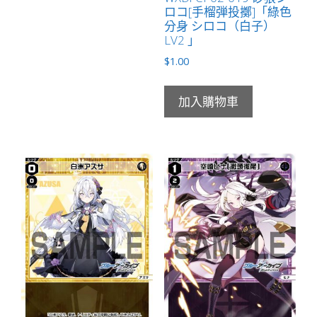
ロコ[手榴弾投擲]「綠色
分身 シロコ（白子）
LV2 」
$
1.00
加入購物車