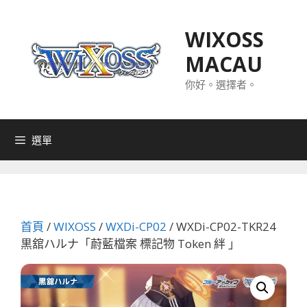
跳
至
WIXOSS
主
MACAU
要
內
你好。選擇者。
容
選單
首頁
/
WIXOSS
/
WXDi-CP02
/ WXDi-CP02-TKR24
黒舘ハルナ「蔚藍檔案 標記物 Token 絆 」