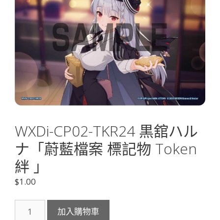
WXDi-CP02-TKR24 黒舘ハル
ナ「蔚藍檔案 標記物 Token
絆 」
$
1.00
WXDi-
加入購物車
CP02-