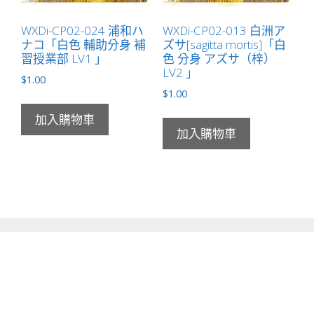
WXDi-CP02-024 浦和ハ
WXDi-CP02-013 白洲ア
ナコ「白色 輔助分身 補
ズサ[sagitta mortis]「白
習授業部 LV1 」
色 分身 アズサ（梓）
LV2 」
$
1.00
$
1.00
加入購物車
加入購物車