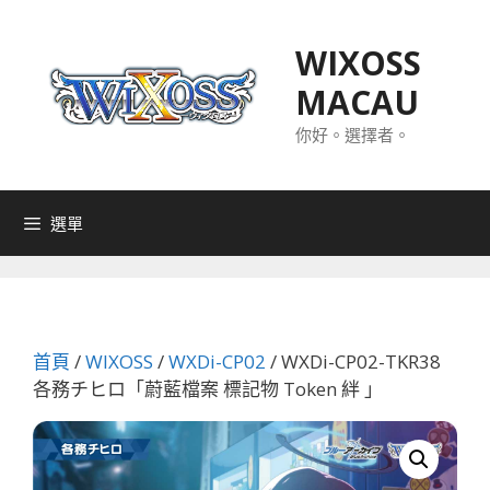
跳
至
WIXOSS
主
MACAU
要
內
你好。選擇者。
容
選單
首頁
/
WIXOSS
/
WXDi-CP02
/ WXDi-CP02-TKR38
各務チヒロ「蔚藍檔案 標記物 Token 絆 」