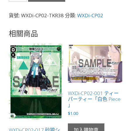
TKR38
各
貨號:
WXDi-CP02-TKR38
分類:
WXDi-CP02
務
チ
相關商品
ヒ
ロ
「蔚
藍
檔
案
標
記
WXDi-CP02-001 ティー
物
パーティー「白色 Piece
Token
」
絆
$
1.00
」
數
WXDi-CP02-017 砂狼シ
加入購物車
量