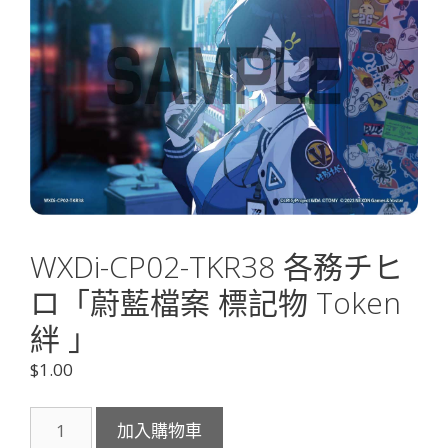
WXDi-CP02-TKR38 各務チヒ
ロ「蔚藍檔案 標記物 Token
絆 」
$
1.00
WXDi-
加入購物車
CP02-