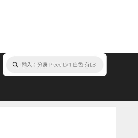
Products
search