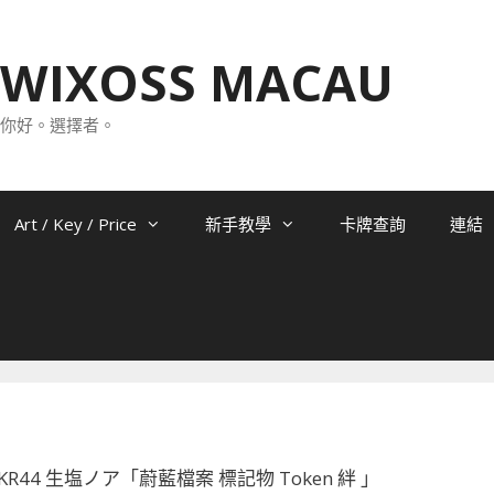
WIXOSS MACAU
你好。選擇者。
Art / Key / Price
新手教學
卡牌查詢
連結
2-TKR44 生塩ノア「蔚藍檔案 標記物 Token 絆 」