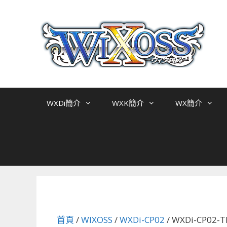
跳
至
主
要
內
容
WXDi簡介
WXK簡介
WX簡介
首頁
/
WIXOSS
/
WXDi-CP02
/ WXDi-CP0