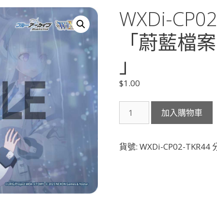
WXDi-CP0
「蔚藍檔案 
」
$
1.00
WXDi-
加入購物車
CP02-
TKR44
生
貨號:
WXDi-CP02-TKR44
塩
ノ
ア
「蔚
藍
檔