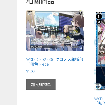
相關商品
WXDi-CP02-006 クロノス報道部
「無色 Piece 」
$
1.00
加入購物車
WXDi
「藍色