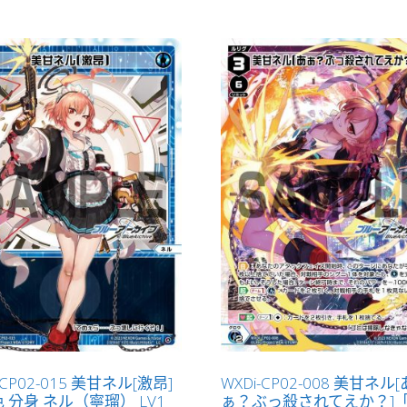
案
標
記
物
Token
絆
」
數
量
-CP02-015 美甘ネル[激昂]
WXDi-CP02-008 美甘ネル[
 分身 ネル（寧瑠） LV1
ぁ？ぶっ殺されてえか？]