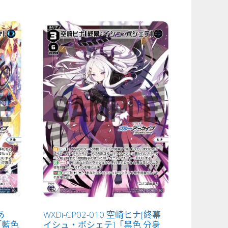
あ
WXDi-CP02-010 空崎ヒナ[終幕
「藍色
イシュ・ボシェテ]「黑色 分身