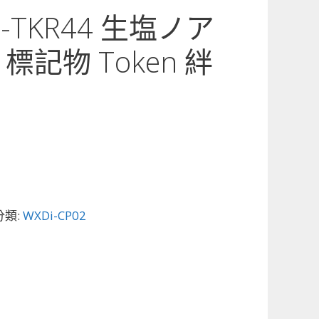
2-TKR44 生塩ノア
標記物 Token 絆
分類:
WXDi-CP02